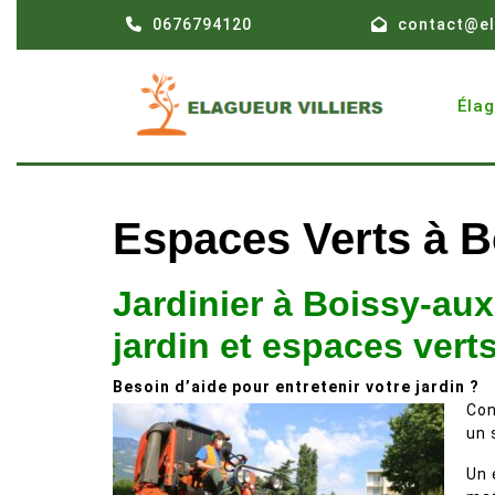
Skip
0676794120
contact@el
to
content
Éla
Espaces Verts à B
Jardinier à Boissy-aux-
jardin et espaces verts
Besoin d’aide pour entretenir votre jardin ?
Con
un 
Un 