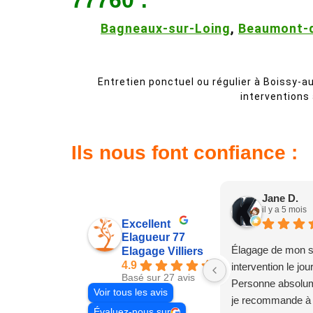
77760 :
Bagneaux-sur-Loing
,
Beaumont-d
Entretien ponctuel ou régulier à Boissy-au
interventions
Ils nous font confiance :
Jane D.
il y a 5 mois
Excellent
Elagueur 77
Élagage de mon s
Elagage Villiers
4.9
intervention le jo
Basé sur 27 avis
Personne absolum
Voir tous les avis
je recommande à
Évaluez-nous sur