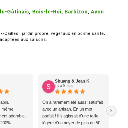
u-Gâtinais
,
Bois-le-Roi
,
Barbizon
,
Avon
x-Cailles : jardin propre, végétaux en bonne santé,
 adaptées aux saisons.
Shuang & Jean K.
il y a 9 mois
apin,
On a rarement été aussi satisfait
ur même.
avec un artisan. En un mot :
ent adorable,
parfait ! Il s'agissait d'une taille
 200%.
légère d'un noyer de plus de 50