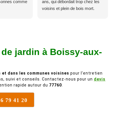
rsonnes comme
ans, qui débordait trop chez les
voisins et plein de bois mort.
C'est délicat parce que c'est un
arbre qui supporte mal la taille. Ils
ont fait un travail remarquable, en
identifiant au passage une
branche trop lourde et donc
 de jardin à Boissy-aux-
dangereuse. M Villiers et son
équipes connaissent très bien
leur métier, c'est juste une
évidence. Et en plus ils sont
s et dans les communes voisines
pour l’entretien
vraiment sympathique. Bref,
ns, suivi et conseils. Contactez-nous pour un
devis
nous recommandons à 100% !
vention rapide autour du
77760
.
76 79 41 20