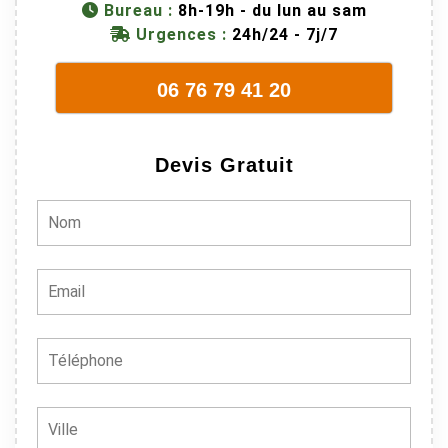
Bureau :
8h-19h - du lun au sam
juste une
Urgences :
24h/24 - 7j/7
évidence. Et
en plus ils
06 76 79 41 20
sont vraiment
sympathique.
Bref, nous
Devis Gratuit
recommando
ns à 100% !