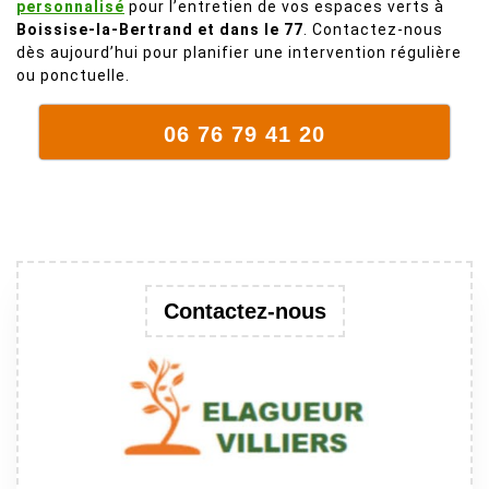
personnalisé
pour l’entretien de vos espaces verts à
mort. C'est
Boissise-la-Bertrand et dans le 77
. Contactez-nous
délicat parce
dès aujourd’hui pour planifier une intervention régulière
que c'est un
ou ponctuelle.
arbre qui
supporte mal
06 76 79 41 20
la taille. Ils ont
fait un travail
remarquable,
en identifiant
au passage
une branche
trop lourde et
Contactez-nous
donc
dangereuse.
M Villiers et
son équipes
connaissent
très bien leur
métier, c'est