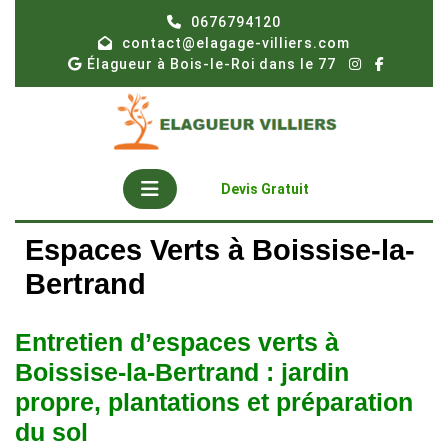
Skip
0676794120
to
contact@elagage-villiers.com
content
Élagueur à Bois-le-Roi dans le 77
Open
Get
Devis Gratuit
A
Button
Quote
Espaces Verts à Boissise-la-
Bertrand
Entretien d’espaces verts à
Boissise-la-Bertrand : jardin
propre, plantations et préparation
du sol