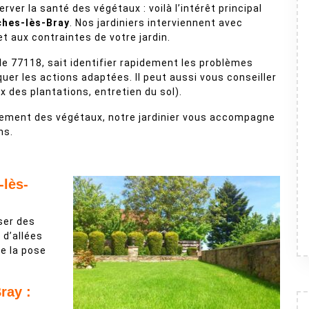
ver la santé des végétaux : voilà l’intérêt principal
ches-lès-Bray
. Nos jardiniers interviennent avec
 aux contraintes de votre jardin.
le 77118, sait identifier rapidement les problèmes
quer les actions adaptées. Il peut aussi vous conseiller
ix des plantations, entretien du sol).
lacement des végétaux, notre jardinier vous accompagne
ns.
lès-
iser des
n d’allées
re la pose
ray :