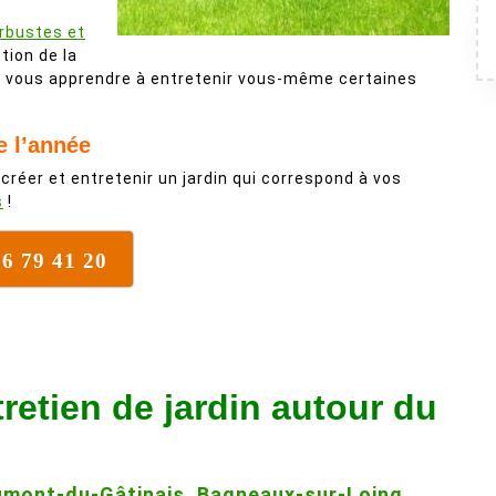
arbustes et
stion de la
ur vous apprendre à entretenir vous-même certaines
e l’année
 créer et entretenir un jardin qui correspond à vos
s
!
76 79 41 20
tretien de jardin autour du
mont-du-Gâtinais
,
Bagneaux-sur-Loing