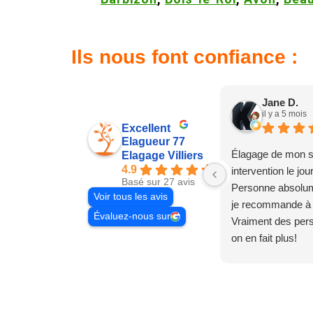
Ils nous font confiance :
Jane D.
il y a 5 mois
Excellent
Elagueur 77
Élagage de mon s
Elagage Villiers
4.9
intervention le jo
Basé sur 27 avis
Personne absolum
Voir tous les avis
je recommande à
Évaluez-nous sur
Vraiment des pe
on en fait plus!