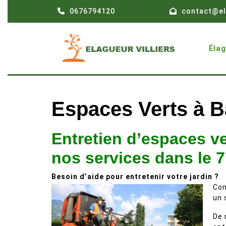
Skip
0676794120
contact@el
to
content
Éla
Espaces Verts à B
Entretien d’espaces ve
nos services dans le 
Besoin d’aide pour entretenir votre jardin ?
Con
un 
De 