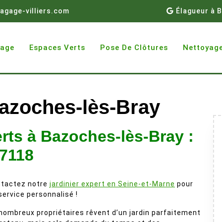
agage-villiers.com
Élagueur à B
gage
Espaces Verts
Pose De Clôtures
Nettoyage
azoches-lès-Bray
rts à Bazoches-lès-Bray :
77118
tactez notre
jardinier expert en Seine-et-Marne
pour
service personnalisé !
nombreux propriétaires rêvent d’un jardin parfaitement