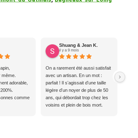
Shuang & Jean K.
il y a 9 mois
apin,
On a rarement été aussi satisfait
ur même.
avec un artisan. En un mot :
ent adorable,
parfait ! Il s'agissait d'une taille
 200%.
légère d'un noyer de plus de 50
rsonnes comme
ans, qui débordait trop chez les
voisins et plein de bois mort.
C'est délicat parce que c'est un
arbre qui supporte mal la taille. Ils
ont fait un travail remarquable, en
identifiant au passage une