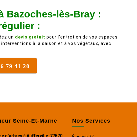
branche trop lourde et donc
r à Bazoches-lès-Bray :
dangereuse. M Villiers et son
équipes connaissent très bien
égulier :
leur métier, c'est juste une
évidence. Et en plus ils sont
ndez un
devis gratuit
pour l’entretien de vos espaces
vraiment sympathique. Bref,
 interventions à la saison et à vos végétaux, avec
nous recommandons à 100% !
76 79 41 20
ueur Seine-Et-Marne
Nos Services
e d’arbres à Aufferville, 77570
Élagage 77