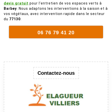
devis gratuit
pour l’entretien de vos espaces verts à
mort. C'est
Barbey
. Nous adaptons les interventions à la saison et à
délicat parce
vos végétaux, avec intervention rapide dans le secteur
que c'est un
du
77130
.
arbre qui
supporte mal
06 76 79 41 20
la taille. Ils ont
fait un travail
remarquable,
en identifiant
au passage
une branche
trop lourde et
Contactez-nous
donc
dangereuse.
M Villiers et
son équipes
connaissent
très bien leur