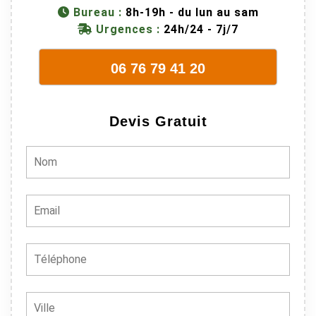
métier, c'est
Bureau :
8h-19h - du lun au sam
juste une
Urgences :
24h/24 - 7j/7
évidence. Et
en plus ils
06 76 79 41 20
sont vraiment
sympathique.
Bref, nous
Devis Gratuit
recommando
ns à 100% !