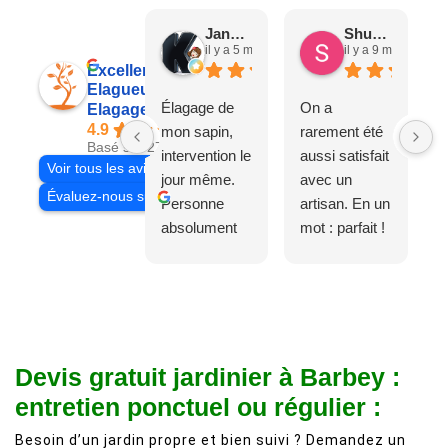
Jane D.
Shuang & Jean K.
il y a 5 mois
il y a 9 mois
Excellent
Elagueur 77
Élagage de
On a
Elagage Villiers
4.9
mon sapin,
rarement été
Basé sur 27 avis
intervention le
aussi satisfait
Voir tous les avis
jour même.
avec un
Évaluez-nous sur
Personne
artisan. En un
absolument
mot : parfait !
adorable, je
Il s'agissait
recommande
d'une taille
à 200%.
légère d'un
Vraiment des
noyer de plus
personnes
de 50 ans, qui
Devis gratuit jardinier à Barbey :
comme on en
débordait trop
fait plus!
chez les
entretien ponctuel ou régulier :
voisins et
Besoin d’un jardin propre et bien suivi ? Demandez un
plein de bois