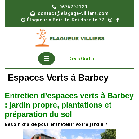
Skip
0676794120
to
contact@elagage-villiers.com
content
Élagueur à Bois-le-Roi dans le 77
Open
Get
Devis Gratuit
A
Button
Quote
Espaces Verts à Barbey
Entretien d’espaces verts à Barbey
: jardin propre, plantations et
préparation du sol
Besoin d’aide pour entretenir votre jardin ?