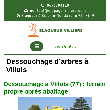
Skip
0676794120
to
contact@elagage-villiers.com
content
Élagueur à Bois-le-Roi dans le 77
Open
Get
Devis Gratuit
A
Button
Quote
Dessouchage d’arbres à
Villuis
Dessouchage à Villuis (77) : terrain
propre après abattage