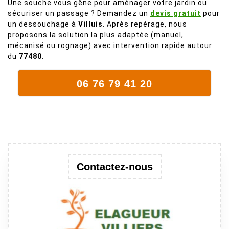
Une souche vous gêne pour aménager votre jardin ou
plein de bois
sécuriser un passage ? Demandez un
devis gratuit
pour
mort. C'est
un dessouchage à
Villuis
. Après repérage, nous
délicat parce
proposons la solution la plus adaptée (manuel,
que c'est un
mécanisé ou rognage) avec intervention rapide autour
arbre qui
du
77480
.
supporte mal
la taille. Ils ont
06 76 79 41 20
fait un travail
remarquable,
en identifiant
au passage
une branche
trop lourde et
donc
Contactez-nous
dangereuse.
M Villiers et
son équipes
connaissent
très bien leur