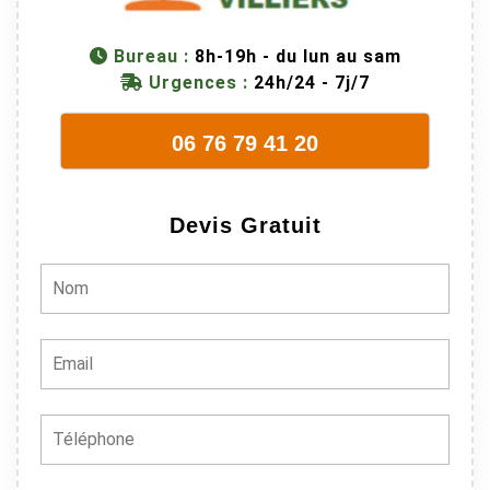
métier, c'est
juste une
Bureau :
8h-19h - du lun au sam
évidence. Et
Urgences :
24h/24 - 7j/7
en plus ils
sont vraiment
06 76 79 41 20
sympathique.
Bref, nous
recommando
Devis Gratuit
ns à 100% !