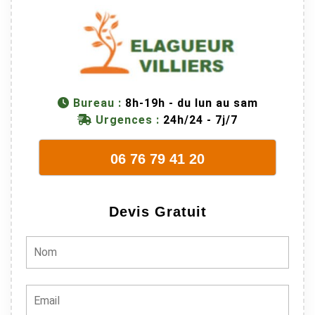
dangereuse.
M Villiers et
son équipes
connaissent
très bien leur
métier, c'est
Bureau :
8h-19h - du lun au sam
juste une
Urgences :
24h/24 - 7j/7
évidence. Et
en plus ils
06 76 79 41 20
sont vraiment
sympathique.
Bref, nous
Devis Gratuit
recommando
ns à 100% !