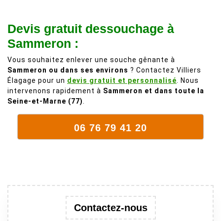
Vraiment des
noyer de plus
personnes
de 50 ans, qui
Devis gratuit dessouchage à
comme on en
débordait trop
fait plus!
chez les
Sammeron :
voisins et
Vous souhaitez enlever une souche gênante à
plein de bois
Sammeron ou dans ses environs
? Contactez Villiers
mort. C'est
Élagage pour un
devis gratuit et personnalisé
. Nous
délicat parce
intervenons rapidement à
Sammeron et dans toute la
que c'est un
Seine-et-Marne (77)
.
arbre qui
supporte mal
06 76 79 41 20
la taille. Ils ont
fait un travail
remarquable,
en identifiant
au passage
une branche
trop lourde et
Contactez-nous
donc