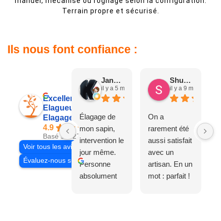
manuel, mécanisé ou rognage selon la configuration.
Terrain propre et sécurisé.
Ils nous font confiance :
Jane D.
Shuang & Jean K.
il y a 5 mois
il y a 9 mois
Excellent
Elagueur 77
Élagage de
On a
Elagage Villiers
4.9
mon sapin,
rarement été
Basé sur 27 avis
intervention le
aussi satisfait
Voir tous les avis
jour même.
avec un
Évaluez-nous sur
Personne
artisan. En un
absolument
mot : parfait !
adorable, je
Il s'agissait
recommande
d'une taille
à 200%.
légère d'un