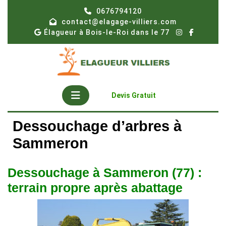
Skip
0676794120
to
contact@elagage-villiers.com
content
Élagueur à Bois-le-Roi dans le 77
Open
Get
Devis Gratuit
A
Button
Quote
Dessouchage d’arbres à
Sammeron
Dessouchage à Sammeron (77) :
terrain propre après abattage