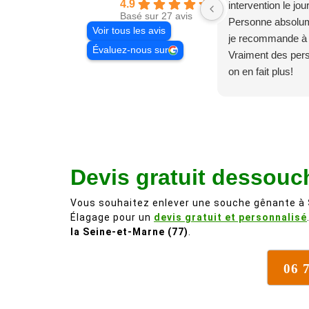
4.9
intervention le jo
Basé sur 27 avis
Personne absolum
Voir tous les avis
je recommande à
Évaluez-nous sur
Vraiment des pe
on en fait plus!
Devis gratuit dessouch
Vous souhaitez enlever une souche gênante à
Élagage pour un
devis gratuit et personnalisé
la Seine-et-Marne (77)
.
06 