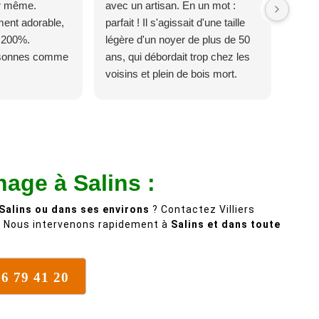
ur même.
avec un artisan. En un mot :
ent adorable,
parfait ! Il s'agissait d'une taille
 200%.
légère d'un noyer de plus de 50
rsonnes comme
ans, qui débordait trop chez les
voisins et plein de bois mort.
C'est délicat parce que c'est un
arbre qui supporte mal la taille. Ils
ont fait un travail remarquable, en
identifiant au passage une
branche trop lourde et donc
age à Salins :
dangereuse. M Villiers et son
équipes connaissent très bien
Salins ou dans ses environs
? Contactez Villiers
leur métier, c'est juste une
. Nous intervenons rapidement à
Salins et dans toute
évidence. Et en plus ils sont
vraiment sympathique. Bref,
nous recommandons à 100% !
76 79 41 20