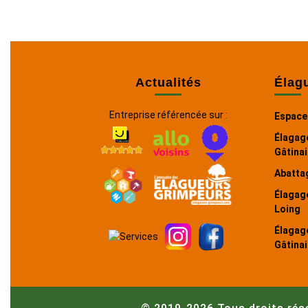
Actualités
Élag
Entreprise référencée sur :
Espace
Élagag
Gâtinai
Abattag
Élagag
Loing
Élagag
Gâtinai