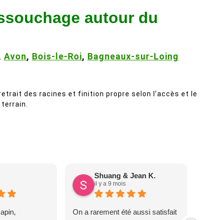
essouchage autour du
,
Avon
,
Bois-le-Roi
,
Bagneaux-sur-Loing
trait des racines et finition propre selon l’accès et le
terrain.
Shuang & Jean K.
il y a 9 mois
apin,
On a rarement été aussi satisfait