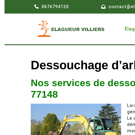
Skip
0676794120
contact@el
to
content
Éla
Dessouchage d’arb
Nos services de desso
77148
Lor
gén
Le 
dém
mor