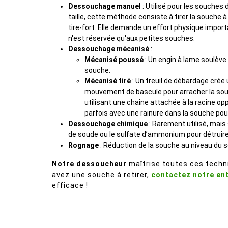
Dessouchage manuel
: Utilisé pour les souches 
taille, cette méthode consiste à tirer la souche à 
tire-fort. Elle demande un effort physique impor
n'est réservée qu'aux petites souches.
Dessouchage mécanisé
:
Mécanisé poussé
: Un engin à lame soulève
souche.
Mécanisé tiré
: Un treuil de débardage crée
mouvement de bascule pour arracher la sou
utilisant une chaîne attachée à la racine op
parfois avec une rainure dans la souche pour 
Dessouchage chimique
: Rarement utilisé, mai
de soude ou le sulfate d’ammonium pour détruir
Rognage
: Réduction de la souche au niveau du 
Notre dessoucheur
maîtrise toutes ces techni
avez une souche à retirer,
contactez notre en
efficace !