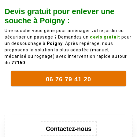
personnes
de 50 ans, qui
Devis gratuit pour enlever une
comme on en
débordait trop
fait plus!
chez les
souche à Poigny :
voisins et
Une souche vous gêne pour aménager votre jardin ou
plein de bois
sécuriser un passage ? Demandez un
devis gratuit
pour
mort. C'est
un dessouchage à
Poigny
. Après repérage, nous
délicat parce
proposons la solution la plus adaptée (manuel,
que c'est un
mécanisé ou rognage) avec intervention rapide autour
arbre qui
du
77160
.
supporte mal
la taille. Ils ont
06 76 79 41 20
fait un travail
remarquable,
en identifiant
au passage
une branche
trop lourde et
donc
Contactez-nous
dangereuse.