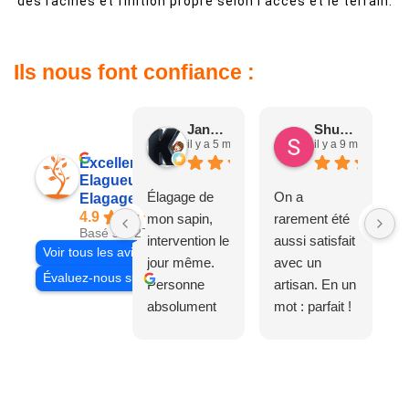
des racines et finition propre selon l’accès et le terrain.
Ils nous font confiance :
Jane D.
Shuang & Jean K.
il y a 5 mois
il y a 9 mois
Excellent
Elagueur 77
Élagage de
On a
Elagage Villiers
4.9
mon sapin,
rarement été
Basé sur 27 avis
intervention le
aussi satisfait
Voir tous les avis
jour même.
avec un
Évaluez-nous sur
Personne
artisan. En un
absolument
mot : parfait !
adorable, je
Il s'agissait
recommande
d'une taille
à 200%.
légère d'un
Vraiment des
noyer de plus