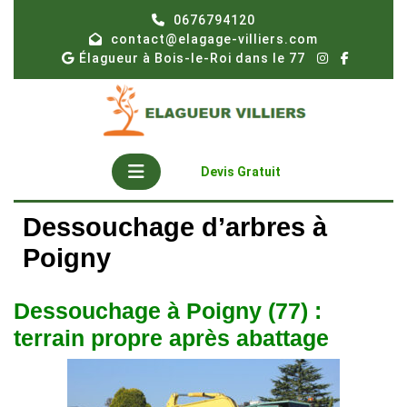
Skip
0676794120
to
contact@elagage-villiers.com
content
Élagueur à Bois-le-Roi dans le 77
Open
Get
Devis Gratuit
A
Button
Quote
Dessouchage d’arbres à
Poigny
Dessouchage à Poigny (77) :
terrain propre après abattage