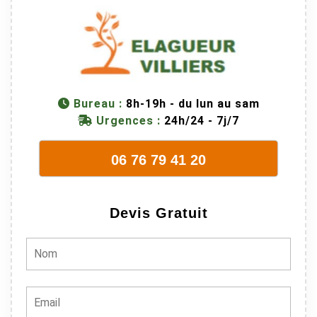
M Villiers et
son équipes
connaissent
très bien leur
métier, c'est
juste une
Bureau :
8h-19h - du lun au sam
évidence. Et
Urgences :
24h/24 - 7j/7
en plus ils
sont vraiment
06 76 79 41 20
sympathique.
Bref, nous
recommando
Devis Gratuit
ns à 100% !