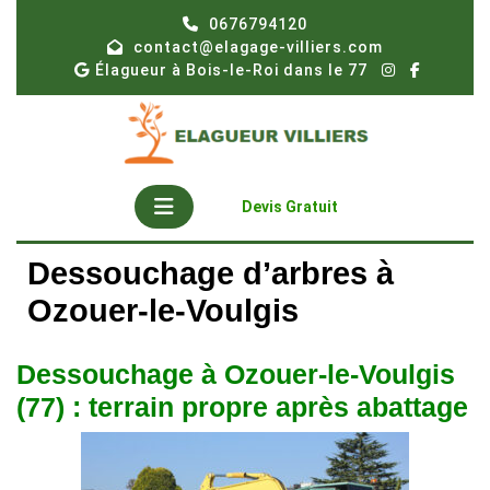
Skip
0676794120
to
contact@elagage-villiers.com
content
Élagueur à Bois-le-Roi dans le 77
Open
Get
Devis Gratuit
A
Button
Quote
Dessouchage d’arbres à
Ozouer-le-Voulgis
Dessouchage à Ozouer-le-Voulgis
(77) : terrain propre après abattage