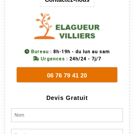
donc
dangereuse.
M Villiers et
son équipes
connaissent
très bien leur
métier, c'est
Bureau :
8h-19h - du lun au sam
juste une
Urgences :
24h/24 - 7j/7
évidence. Et
en plus ils
06 76 79 41 20
sont vraiment
sympathique.
Bref, nous
Devis Gratuit
recommando
ns à 100% !