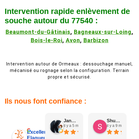
Intervention rapide enlèvement de
souche autour du 77540 :
Beaumont-du-Gâtinais
,
Bagneaux-sur-Loing
,
Bois-le-Roi
,
Avon
,
Barbizon
Intervention autour de Ormeaux : dessouchage manuel,
mécanisé ou rognage selon la configuration. Terrain
propre et sécurisé.
Ils nous font confiance :
Jane D.
Shuang & Jean K.
il y a 5 mois
il y a 9 mois
Excellent
Elagueur 77