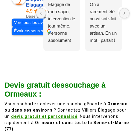
Élagage de
On a
Elagage Villiers
4.9
mon sapin,
rarement été
Basé sur 27 avis
intervention le
aussi satisfait
Voir tous les avis
jour même.
avec un
Évaluez-nous sur
Personne
artisan. En un
absolument
mot : parfait !
adorable, je
Il s'agissait
recommande
d'une taille
à 200%.
légère d'un
Vraiment des
noyer de plus
personnes
de 50 ans, qui
Devis gratuit dessouchage à
comme on en
débordait trop
fait plus!
chez les
Ormeaux :
voisins et
Vous souhaitez enlever une souche gênante à
Ormeaux
plein de bois
ou dans ses environs
? Contactez Villiers Élagage pour
mort. C'est
un
devis gratuit et personnalisé
. Nous intervenons
délicat parce
rapidement à
Ormeaux et dans toute la Seine-et-Marne
que c'est un
(77)
.
arbre qui