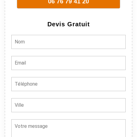
06 76 79 41 20
sont vraiment
sympathique.
Bref, nous
Devis Gratuit
recommando
ns à 100% !