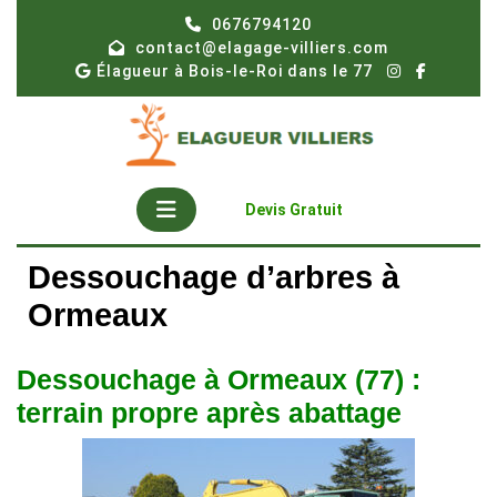
Skip
0676794120
to
contact@elagage-villiers.com
content
Élagueur à Bois-le-Roi dans le 77
Open
Get
Devis Gratuit
A
Button
Quote
Dessouchage d’arbres à
Ormeaux
Dessouchage à Ormeaux (77) :
terrain propre après abattage