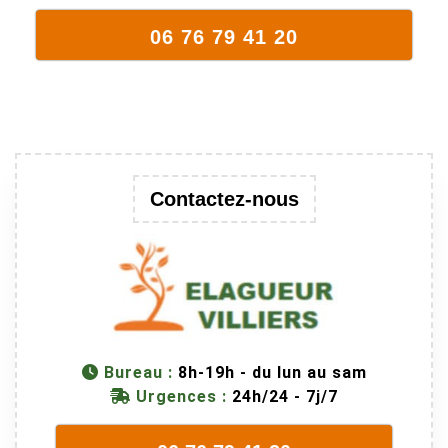
supporte mal
06 76 79 41 20
la taille. Ils ont
fait un travail
remarquable,
en identifiant
au passage
une branche
trop lourde et
Contactez-nous
donc
dangereuse.
M Villiers et
son équipes
connaissent
très bien leur
métier, c'est
Bureau :
8h-19h - du lun au sam
juste une
Urgences :
24h/24 - 7j/7
évidence. Et
en plus ils