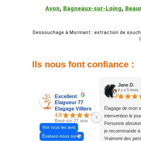
Avon
,
Bagneaux-sur-Loing
,
Beau
Dessouchage à Mormant : extraction de souche, 
Ils nous font confiance :
Jane D.
il y a 5 mois
Excellent
Elagueur 77
Élagage de mon s
Elagage Villiers
4.9
intervention le jo
Basé sur 27 avis
Personne absolum
Voir tous les avis
je recommande à
Évaluez-nous sur
Vraiment des pe