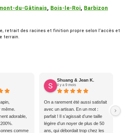
mont-du-Gâtinais
,
Bois-le-Roi
,
Barbizon
retrait des racines et finition propre selon l’accès et
le terrain.
Shuang & Jean K.
il y a 9 mois
apin,
On a rarement été aussi satisfait
ur même.
avec un artisan. En un mot :
ent adorable,
parfait ! Il s'agissait d'une taille
 200%.
légère d'un noyer de plus de 50
rsonnes comme
ans, qui débordait trop chez les