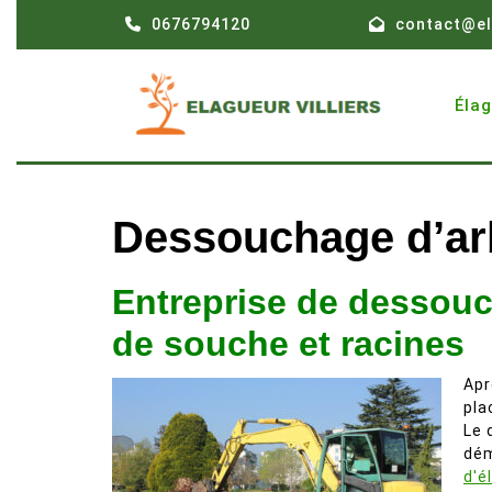
Skip
0676794120
contact@el
to
content
Éla
Dessouchage d’ar
Entreprise de dessouc
de souche et racines
Apr
pla
Le 
dém
d'é