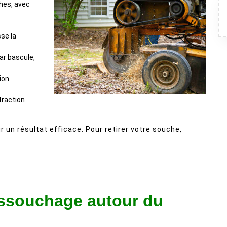
hes, avec
sse la
par bascule,
ion
traction
 un résultat efficace. Pour retirer votre souche,
essouchage autour du