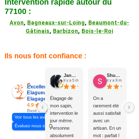
Intervention rapide autour du
77100 :
Avon
,
Bagneaux-sur-Loing
,
Beaumont-du-
Gâtinais
,
Barbizon
,
Bois-le-Roi
Ils nous font confiance :
Jane D.
Shuang & Jean K.
il y a 5 mois
il y a 9 mois
Excellent
Elagueur 77
Élagage de
On a
Elagage Villiers
4.9
mon sapin,
rarement été
Basé sur 27 avis
intervention le
aussi satisfait
Voir tous les avis
jour même.
avec un
Évaluez-nous sur
Personne
artisan. En un
absolument
mot : parfait !