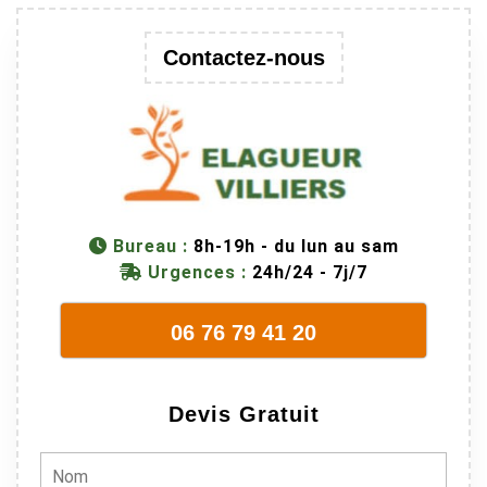
une branche
trop lourde et
Contactez-nous
donc
dangereuse.
M Villiers et
son équipes
connaissent
très bien leur
métier, c'est
Bureau :
8h-19h - du lun au sam
juste une
Urgences :
24h/24 - 7j/7
évidence. Et
en plus ils
06 76 79 41 20
sont vraiment
sympathique.
Bref, nous
Devis Gratuit
recommando
ns à 100% !