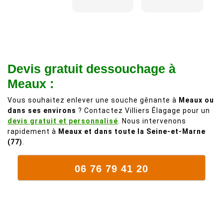
adorable, je
Il s'agissait
recommande
d'une taille
à 200%.
légère d'un
Vraiment des
noyer de plus
personnes
de 50 ans, qui
Devis gratuit dessouchage à
comme on en
débordait trop
fait plus!
chez les
Meaux :
voisins et
Vous souhaitez enlever une souche gênante à
Meaux ou
plein de bois
dans ses environs
? Contactez Villiers Élagage pour un
mort. C'est
devis gratuit et personnalisé
. Nous intervenons
délicat parce
rapidement à
Meaux et dans toute la Seine-et-Marne
que c'est un
(77)
.
arbre qui
supporte mal
06 76 79 41 20
la taille. Ils ont
fait un travail
remarquable,
en identifiant
au passage