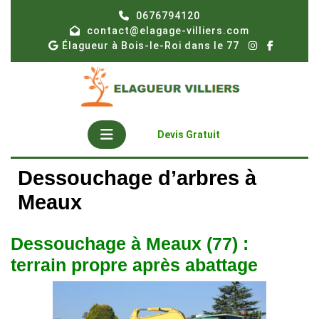
Skip
0676794120
to
contact@elagage-villiers.com
content
Élagueur à Bois-le-Roi dans le 77
Open
Get
Devis Gratuit
A
Button
Quote
Dessouchage d’arbres à
Meaux
Dessouchage à Meaux (77) :
terrain propre après abattage