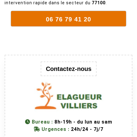
que c'est un
intervention rapide dans le secteur du
77100
.
arbre qui
supporte mal
06 76 79 41 20
la taille. Ils ont
fait un travail
remarquable,
en identifiant
au passage
une branche
trop lourde et
Contactez-nous
donc
dangereuse.
M Villiers et
son équipes
connaissent
très bien leur
métier, c'est
Bureau :
8h-19h - du lun au sam
juste une
Urgences :
24h/24 - 7j/7
évidence. Et