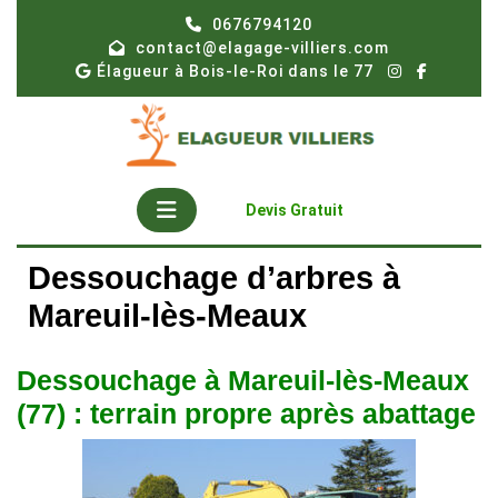
Skip
0676794120
to
contact@elagage-villiers.com
content
Élagueur à Bois-le-Roi dans le 77
Open
Get
Devis Gratuit
A
Button
Quote
Dessouchage d’arbres à
Mareuil-lès-Meaux
Dessouchage à Mareuil-lès-Meaux
(77) : terrain propre après abattage