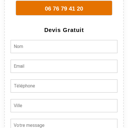
en plus ils
06 76 79 41 20
sont vraiment
sympathique.
Bref, nous
Devis Gratuit
recommando
ns à 100% !