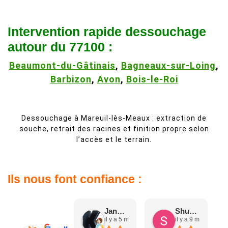
Intervention rapide dessouchage
autour du 77100 :
Beaumont-du-Gâtinais
,
Bagneaux-sur-Loing
,
Barbizon
,
Avon
,
Bois-le-Roi
Dessouchage à Mareuil-lès-Meaux : extraction de
souche, retrait des racines et finition propre selon
l’accès et le terrain.
Ils nous font confiance :
Jane D.
Shuang & Jean K.
il y a 5 mois
il y a 9 mois