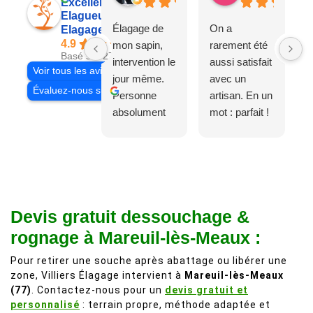
Excellent
Elagueur 77
Élagage de
On a
Elagage Villiers
4.9
mon sapin,
rarement été
Basé sur 27 avis
intervention le
aussi satisfait
Voir tous les avis
jour même.
avec un
Évaluez-nous sur
Personne
artisan. En un
absolument
mot : parfait !
adorable, je
Il s'agissait
recommande
d'une taille
à 200%.
légère d'un
Vraiment des
noyer de plus
personnes
de 50 ans, qui
Devis gratuit dessouchage &
comme on en
débordait trop
fait plus!
chez les
rognage à Mareuil-lès-Meaux :
voisins et
Pour retirer une souche après abattage ou libérer une
plein de bois
zone, Villiers Élagage intervient à
Mareuil-lès-Meaux
mort. C'est
(77)
. Contactez-nous pour un
devis gratuit et
délicat parce
personnalisé
: terrain propre, méthode adaptée et