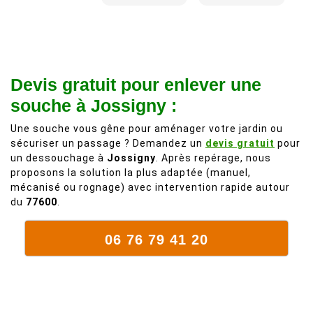
recommande
d'une taille
à 200%.
légère d'un
Vraiment des
noyer de plus
personnes
de 50 ans, qui
Devis gratuit pour enlever une
comme on en
débordait trop
fait plus!
chez les
souche à Jossigny :
voisins et
Une souche vous gêne pour aménager votre jardin ou
plein de bois
sécuriser un passage ? Demandez un
devis gratuit
pour
mort. C'est
un dessouchage à
Jossigny
. Après repérage, nous
délicat parce
proposons la solution la plus adaptée (manuel,
que c'est un
mécanisé ou rognage) avec intervention rapide autour
arbre qui
du
77600
.
supporte mal
la taille. Ils ont
06 76 79 41 20
fait un travail
remarquable,
en identifiant
au passage