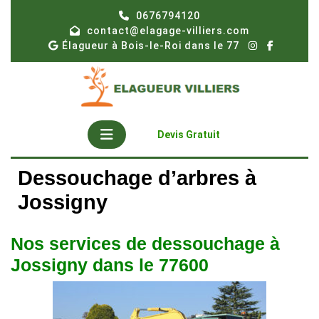
Skip
0676794120
to
contact@elagage-villiers.com
content
Élagueur à Bois-le-Roi dans le 77
Open
Get
Devis Gratuit
A
Button
Quote
Dessouchage d’arbres à
Jossigny
Nos services de dessouchage à
Jossigny dans le 77600