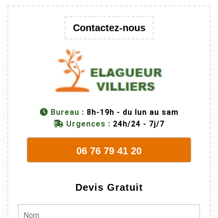
une branche
trop lourde et
donc
Contactez-nous
dangereuse.
M Villiers et
son équipes
connaissent
très bien leur
métier, c'est
juste une
Bureau :
8h-19h - du lun au sam
évidence. Et
Urgences :
24h/24 - 7j/7
en plus ils
sont vraiment
06 76 79 41 20
sympathique.
Bref, nous
recommando
Devis Gratuit
ns à 100% !