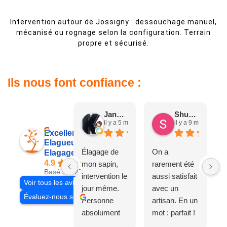
Intervention autour de Jossigny : dessouchage manuel,
mécanisé ou rognage selon la configuration. Terrain
propre et sécurisé.
Ils nous font confiance :
Jane D.
Shuang & Jean K.
il y a 5 mois
il y a 9 mois
Excellent
Elagueur 77
Élagage de
On a
Elagage Villiers
4.9
mon sapin,
rarement été
Basé sur 27 avis
intervention le
aussi satisfait
Voir tous les avis
jour même.
avec un
Évaluez-nous sur
Personne
artisan. En un
absolument
mot : parfait !
adorable, je
Il s'agissait