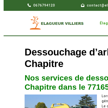
Skip
0676794120
contact@el
to
content
Éla
Dessouchage d’arb
Chapitre
Nos services de desso
Chapitre dans le 7716
Lor
gén
Le 