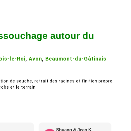
essouchage autour du
ois-le-Roi
,
Avon
,
Beaumont-du-Gâtinais
ion de souche, retrait des racines et finition propre
ccès et le terrain.
Shuang & Jean K.