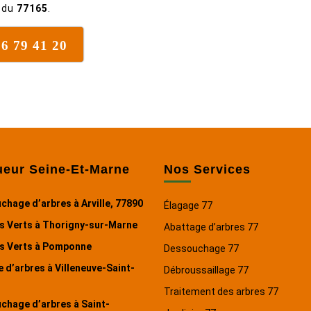
nous recommandons à 100% !
r du
77165
.
76 79 41 20
ueur Seine-Et-Marne
Nos Services
hage d’arbres à Arville, 77890
Élagage 77
s Verts à Thorigny-sur-Marne
Abattage d’arbres 77
s Verts à Pomponne
Dessouchage 77
 d’arbres à Villeneuve-Saint-
Débroussaillage 77
Traitement des arbres 77
chage d’arbres à Saint-