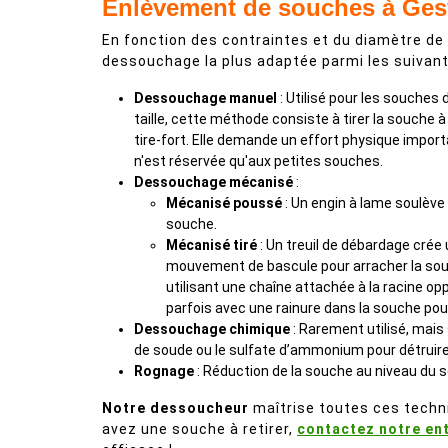
Enlèvement de souches à Gesv
En fonction des contraintes et du diamètre de
dessouchage la plus adaptée parmi les suivant
Dessouchage manuel
: Utilisé pour les souches 
taille, cette méthode consiste à tirer la souche à 
tire-fort. Elle demande un effort physique impor
n'est réservée qu'aux petites souches.
Dessouchage mécanisé
:
Mécanisé poussé
: Un engin à lame soulève
souche.
Mécanisé tiré
: Un treuil de débardage crée
mouvement de bascule pour arracher la sou
utilisant une chaîne attachée à la racine op
parfois avec une rainure dans la souche pour 
Dessouchage chimique
: Rarement utilisé, mai
de soude ou le sulfate d’ammonium pour détruir
Rognage
: Réduction de la souche au niveau du 
Notre dessoucheur
maîtrise toutes ces techni
avez une souche à retirer,
contactez notre en