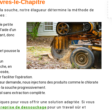
res-le-Chapitre
 la souche, notre élagueur détermine la méthode de
es :
de petite
l’aide d’un
tant, donc
 et pousse la
 un
che, en
posée,
faciliter l’opération.
s sur demande, nous injectons des produits comme le chlorate
e la souche progressivement.
sol sans extraction complète.
ques pour vous offrir une solution adaptée. Si vous
treprise de dessouchage
pour un travail sûr et