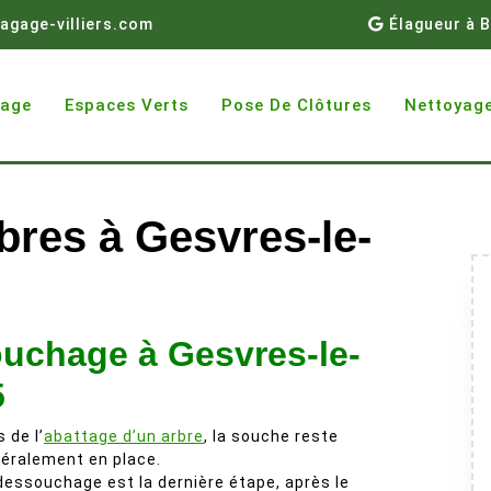
agage-villiers.com
Élagueur à B
gage
Espaces Verts
Pose De Clôtures
Nettoyage
res à Gesvres-le-
uchage à Gesvres-le-
5
s de l’
abattage d’un arbre
, la souche reste
éralement en place.
dessouchage est la dernière étape, après le