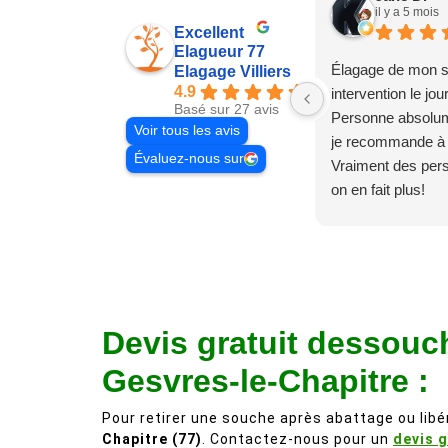
il y a 5 mois
Excellent
Elagueur 77
Élagage de mon s
Elagage Villiers
4.9
intervention le jo
Basé sur 27 avis
Personne absolum
Voir tous les avis
je recommande à
Évaluez-nous sur
Vraiment des pe
on en fait plus!
Devis gratuit dessouc
Gesvres-le-Chapitre :
Pour retirer une souche après abattage ou libér
Chapitre (77)
. Contactez-nous pour un
devis g