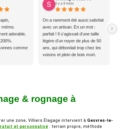
il y a 9 mois
apin,
On a rarement été aussi satisfait
ur même.
avec un artisan. En un mot :
ent adorable,
parfait ! Il s'agissait d'une taille
 200%.
légère d'un noyer de plus de 50
rsonnes comme
ans, qui débordait trop chez les
voisins et plein de bois mort.
C'est délicat parce que c'est un
arbre qui supporte mal la taille. Ils
ont fait un travail remarquable, en
identifiant au passage une
branche trop lourde et donc
hage & rognage à
dangereuse. M Villiers et son
équipes connaissent très bien
leur métier, c'est juste une
évidence. Et en plus ils sont
er une zone, Villiers Élagage intervient à
Gesvres-le-
vraiment sympathique. Bref,
ratuit et personnalisé
: terrain propre, méthode