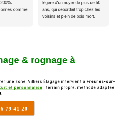
 200%.
légère d'un noyer de plus de 50
rsonnes comme
ans, qui débordait trop chez les
voisins et plein de bois mort.
C'est délicat parce que c'est un
arbre qui supporte mal la taille. Ils
ont fait un travail remarquable, en
identifiant au passage une
branche trop lourde et donc
hage & rognage à
dangereuse. M Villiers et son
équipes connaissent très bien
leur métier, c'est juste une
évidence. Et en plus ils sont
er une zone, Villiers Élagage intervient à
Fresnes-sur-
vraiment sympathique. Bref,
tuit et personnalisé
: terrain propre, méthode adaptée
nous recommandons à 100% !
0
.
76 79 41 20