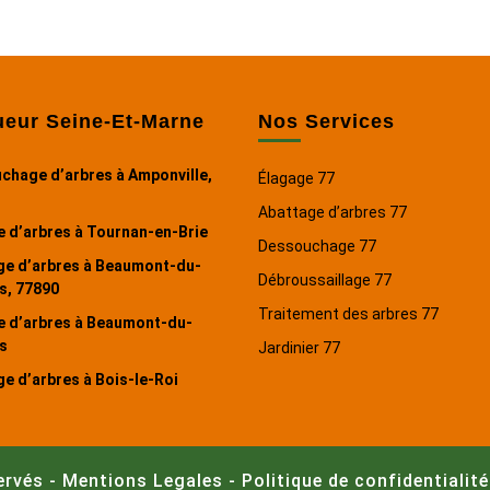
ueur Seine-Et-Marne
Nos Services
chage d’arbres à Amponville,
Élagage 77
Abattage d’arbres 77
e d’arbres à Tournan-en-Brie
Dessouchage 77
ge d’arbres à Beaumont-du-
Débroussaillage 77
s, 77890
Traitement des arbres 77
e d’arbres à Beaumont-du-
s
Jardinier 77
e d’arbres à Bois-le-Roi
ervés -
Mentions Legales
-
Politique de confidentialité