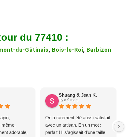
tour du 77410 :
mont-du-Gâtinais
,
Bois-le-Roi
,
Barbizon
Shuang & Jean K.
il y a 9 mois
apin,
On a rarement été aussi satisfait
ur même.
avec un artisan. En un mot :
ent adorable,
parfait ! Il s'agissait d'une taille