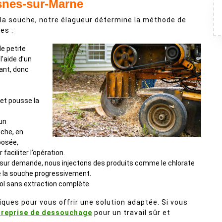
snes-sur-Marne
 la souche, notre élagueur détermine la méthode de
es :
de petite
l’aide d’un
tant, donc
 et pousse la
 un
che, en
posée,
faciliter l’opération.
s sur demande, nous injectons des produits comme le chlorate
e la souche progressivement.
sol sans extraction complète.
ques pour vous offrir une solution adaptée. Si vous
treprise de dessouchage
pour un travail sûr et