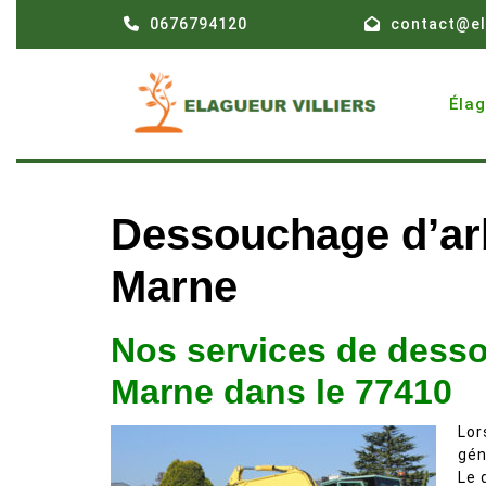
Skip
0676794120
contact@el
to
content
Éla
Dessouchage d’arb
Marne
Nos services de dess
Marne dans le 77410
Lor
gén
Le 