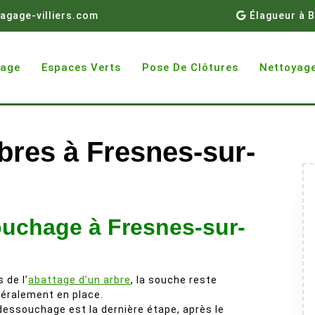
agage-villiers.com
Élagueur à B
gage
Espaces Verts
Pose De Clôtures
Nettoyage
res à Fresnes-sur-
ouchage à Fresnes-sur-
s de l’
abattage d’un arbre
, la souche reste
éralement en place.
dessouchage est la dernière étape, après le