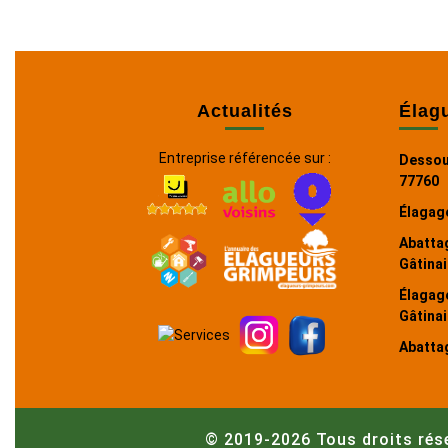
Actualités
Élag
Entreprise référencée sur :
Dessou
77760
Élagag
Abatta
Gâtinai
Élagag
Gâtinai
Abattag
© 2019-2026 Tous droits rés