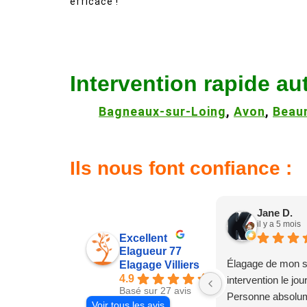
efficace !
Intervention rapide au
Bagneaux-sur-Loing
,
Avon
,
Beau
Ils nous font confiance :
Jane D.
il y a 5 mois
Excellent
Elagueur 77
Élagage de mon s
Elagage Villiers
4.9
intervention le jo
Basé sur 27 avis
Personne absolum
Voir tous les avis