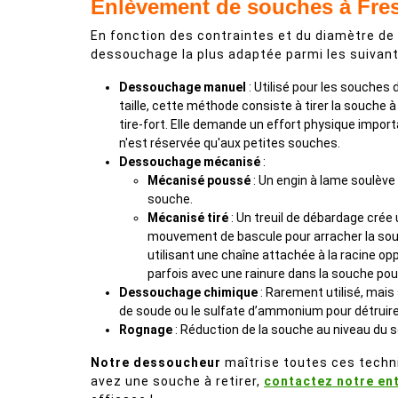
Enlèvement de souches à Fre
En fonction des contraintes et du diamètre de
dessouchage la plus adaptée parmi les suivant
Dessouchage manuel
: Utilisé pour les souches 
taille, cette méthode consiste à tirer la souche à 
tire-fort. Elle demande un effort physique impor
n'est réservée qu'aux petites souches.
Dessouchage mécanisé
:
Mécanisé poussé
: Un engin à lame soulève
souche.
Mécanisé tiré
: Un treuil de débardage crée
mouvement de bascule pour arracher la sou
utilisant une chaîne attachée à la racine op
parfois avec une rainure dans la souche pour 
Dessouchage chimique
: Rarement utilisé, mai
de soude ou le sulfate d’ammonium pour détruir
Rognage
: Réduction de la souche au niveau du 
Notre dessoucheur
maîtrise toutes ces techni
avez une souche à retirer,
contactez notre en