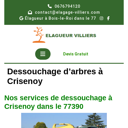
Skip
0676794120
to
contact@elagage-villiers.com
content
Élagueur à Bois-le-Roi dans le 77
Open
Get
Devis Gratuit
A
Button
Quote
Dessouchage d’arbres à
Crisenoy
Nos services de dessouchage à
Crisenoy dans le 77390