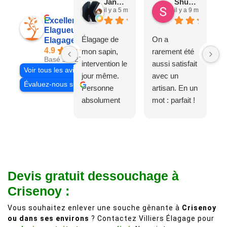
Jane D.
Shuang & Jean K.
il y a 5 mois
il y a 9 mois
Excellent
Elagueur 77
Élagage de
On a
Elagage Villiers
4.9
mon sapin,
rarement été
Basé sur 27 avis
intervention le
aussi satisfait
Voir tous les avis
jour même.
avec un
Évaluez-nous sur
Personne
artisan. En un
absolument
mot : parfait !
adorable, je
Il s'agissait
recommande
d'une taille
à 200%.
légère d'un
Vraiment des
noyer de plus
personnes
de 50 ans, qui
Devis gratuit dessouchage à
comme on en
débordait trop
fait plus!
chez les
Crisenoy :
voisins et
Vous souhaitez enlever une souche gênante à
Crisenoy
plein de bois
ou dans ses environs
? Contactez Villiers Élagage pour
mort. C'est