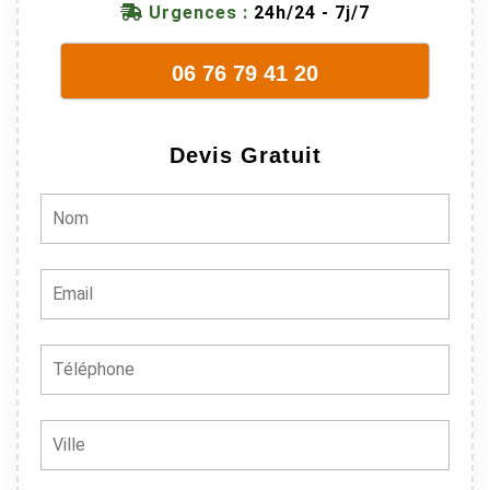
Urgences :
24h/24 - 7j/7
évidence. Et
en plus ils
06 76 79 41 20
sont vraiment
sympathique.
Bref, nous
Devis Gratuit
recommando
ns à 100% !