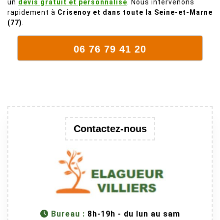
un
devis gratuit et personnalisé
. Nous intervenons
délicat parce
rapidement à
Crisenoy et dans toute la Seine-et-Marne
que c'est un
(77)
.
arbre qui
supporte mal
06 76 79 41 20
la taille. Ils ont
fait un travail
remarquable,
en identifiant
au passage
une branche
trop lourde et
Contactez-nous
donc
dangereuse.
M Villiers et
son équipes
connaissent
très bien leur
métier, c'est
Bureau :
8h-19h - du lun au sam
juste une