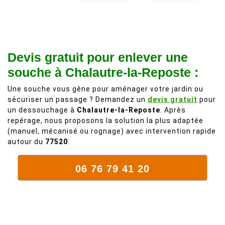
recommande
d'une taille
à 200%.
légère d'un
Vraiment des
noyer de plus
personnes
de 50 ans, qui
Devis gratuit pour enlever une
comme on en
débordait trop
fait plus!
chez les
souche à Chalautre-la-Reposte :
voisins et
Une souche vous gêne pour aménager votre jardin ou
plein de bois
sécuriser un passage ? Demandez un
devis gratuit
pour
mort. C'est
un dessouchage à
Chalautre-la-Reposte
. Après
délicat parce
repérage, nous proposons la solution la plus adaptée
que c'est un
(manuel, mécanisé ou rognage) avec intervention rapide
arbre qui
autour du
77520
.
supporte mal
la taille. Ils ont
06 76 79 41 20
fait un travail
remarquable,
en identifiant
au passage
une branche