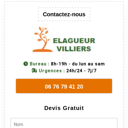
trop lourde et
donc
Contactez-nous
dangereuse.
M Villiers et
son équipes
connaissent
très bien leur
métier, c'est
juste une
Bureau :
8h-19h - du lun au sam
évidence. Et
Urgences :
24h/24 - 7j/7
en plus ils
sont vraiment
06 76 79 41 20
sympathique.
Bref, nous
recommando
Devis Gratuit
ns à 100% !