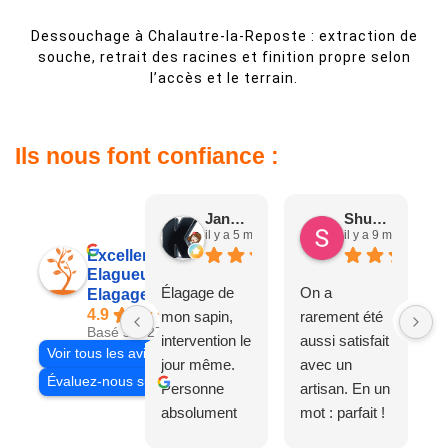
Dessouchage à Chalautre-la-Reposte : extraction de
souche, retrait des racines et finition propre selon
l’accès et le terrain.
Ils nous font confiance :
Jane D.
Shuang & Jean K.
il y a 5 mois
il y a 9 mois
Excellent
Elagueur 77
Élagage de
On a
Elagage Villiers
4.9
mon sapin,
rarement été
Basé sur 27 avis
intervention le
aussi satisfait
Voir tous les avis
jour même.
avec un
Évaluez-nous sur
Personne
artisan. En un
absolument
mot : parfait !
adorable, je
Il s'agissait