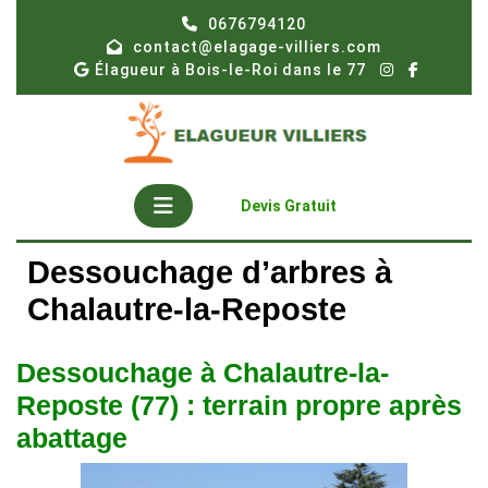
Skip
0676794120
to
contact@elagage-villiers.com
content
Élagueur à Bois-le-Roi dans le 77
Open
Get
Devis Gratuit
A
Button
Quote
Dessouchage d’arbres à
Chalautre-la-Reposte
Dessouchage à Chalautre-la-
Reposte (77) : terrain propre après
abattage