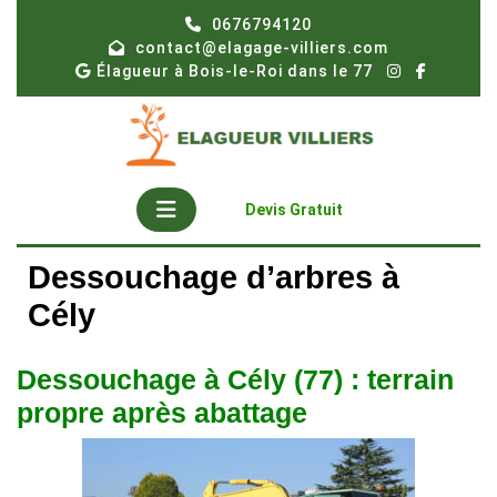
Skip
0676794120
to
contact@elagage-villiers.com
content
Élagueur à Bois-le-Roi dans le 77
Open
Get
Devis Gratuit
A
Button
Quote
Dessouchage d’arbres à
Cély
Dessouchage à Cély (77) : terrain
propre après abattage