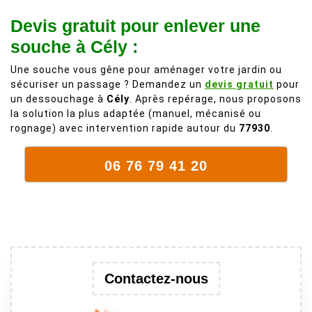
personnes
de 50 ans, qui
Devis gratuit pour enlever une
comme on en
débordait trop
fait plus!
chez les
souche à Cély :
voisins et
Une souche vous gêne pour aménager votre jardin ou
plein de bois
sécuriser un passage ? Demandez un
devis gratuit
pour
mort. C'est
un dessouchage à
Cély
. Après repérage, nous proposons
délicat parce
la solution la plus adaptée (manuel, mécanisé ou
que c'est un
rognage) avec intervention rapide autour du
77930
.
arbre qui
supporte mal
06 76 79 41 20
la taille. Ils ont
fait un travail
remarquable,
en identifiant
au passage
une branche
trop lourde et
Contactez-nous
donc
dangereuse.