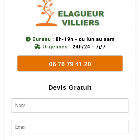
M Villiers et
son équipes
connaissent
très bien leur
métier, c'est
Bureau :
8h-19h - du lun au sam
juste une
Urgences :
24h/24 - 7j/7
évidence. Et
en plus ils
06 76 79 41 20
sont vraiment
sympathique.
Bref, nous
Devis Gratuit
recommando
ns à 100% !