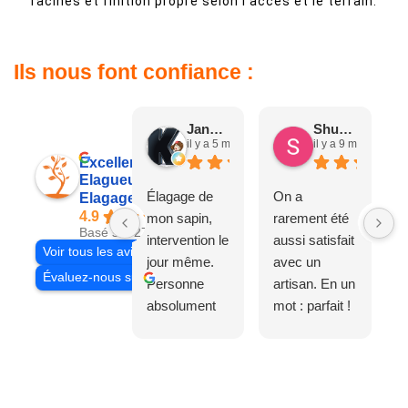
racines et finition propre selon l’accès et le terrain.
Ils nous font confiance :
Jane D.
Shuang & Jean K.
il y a 5 mois
il y a 9 mois
Excellent
Elagueur 77
Élagage de
On a
Elagage Villiers
4.9
mon sapin,
rarement été
Basé sur 27 avis
intervention le
aussi satisfait
Voir tous les avis
jour même.
avec un
Évaluez-nous sur
Personne
artisan. En un
absolument
mot : parfait !
adorable, je
Il s'agissait
recommande
d'une taille
à 200%.
légère d'un
Vraiment des
noyer de plus