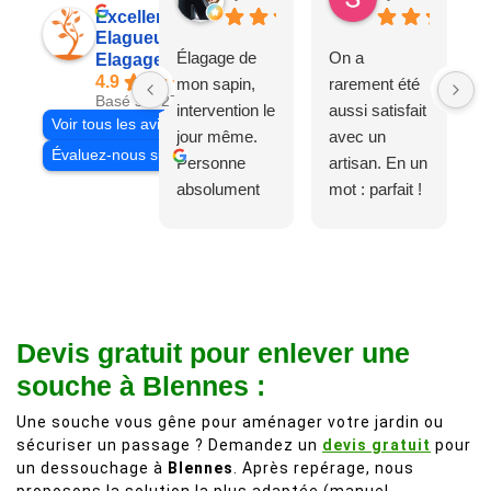
Excellent
Elagueur 77
Élagage de
On a
Elagage Villiers
4.9
mon sapin,
rarement été
Basé sur 27 avis
intervention le
aussi satisfait
Voir tous les avis
jour même.
avec un
Évaluez-nous sur
Personne
artisan. En un
absolument
mot : parfait !
adorable, je
Il s'agissait
recommande
d'une taille
à 200%.
légère d'un
Vraiment des
noyer de plus
personnes
de 50 ans, qui
Devis gratuit pour enlever une
comme on en
débordait trop
fait plus!
chez les
souche à Blennes :
voisins et
Une souche vous gêne pour aménager votre jardin ou
plein de bois
sécuriser un passage ? Demandez un
devis gratuit
pour
mort. C'est
un dessouchage à
Blennes
. Après repérage, nous
délicat parce