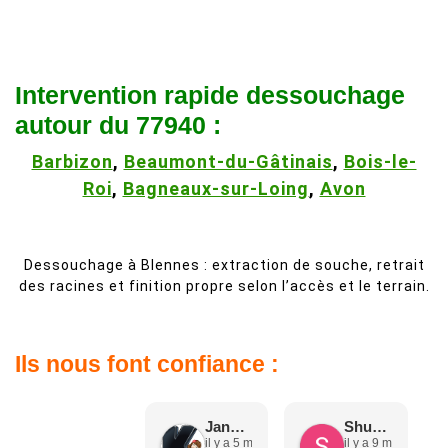
Intervention rapide dessouchage
autour du 77940 :
Barbizon
,
Beaumont-du-Gâtinais
,
Bois-le-
Roi
,
Bagneaux-sur-Loing
,
Avon
Dessouchage à Blennes : extraction de souche, retrait
des racines et finition propre selon l’accès et le terrain.
Ils nous font confiance :
Jane D.
Shuang & Jean K.
il y a 5 mois
il y a 9 mois