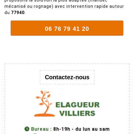
proposons la solution la plus adaptée (manuel,
que c'est un
mécanisé ou rognage) avec intervention rapide autour
arbre qui
du
77940
.
supporte mal
la taille. Ils ont
06 76 79 41 20
fait un travail
remarquable,
en identifiant
au passage
une branche
trop lourde et
donc
Contactez-nous
dangereuse.
M Villiers et
son équipes
connaissent
très bien leur
métier, c'est
juste une
Bureau :
8h-19h - du lun au sam
évidence. Et