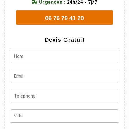
Urgences :
24h/24 - 7j/7
en plus ils
sont vraiment
06 76 79 41 20
sympathique.
Bref, nous
recommando
Devis Gratuit
ns à 100% !