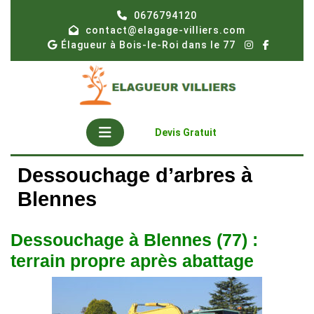
Skip
0676794120
to
contact@elagage-villiers.com
content
Élagueur à Bois-le-Roi dans le 77
Open
Get
Devis Gratuit
A
Button
Quote
Dessouchage d’arbres à
Blennes
Dessouchage à Blennes (77) :
terrain propre après abattage