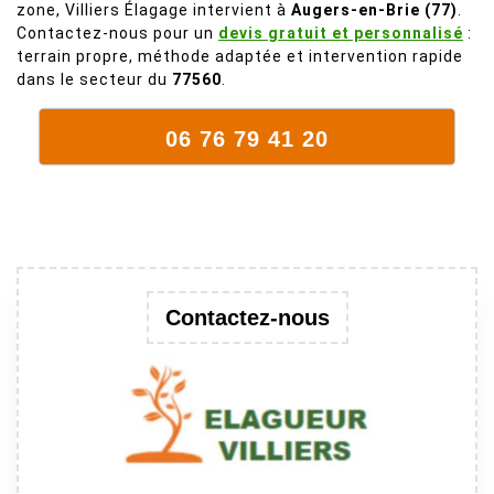
zone, Villiers Élagage intervient à
Augers-en-Brie (77)
.
mort. C'est
Contactez-nous pour un
devis gratuit et personnalisé
:
délicat parce
terrain propre, méthode adaptée et intervention rapide
que c'est un
dans le secteur du
77560
.
arbre qui
supporte mal
06 76 79 41 20
la taille. Ils ont
fait un travail
remarquable,
en identifiant
au passage
une branche
trop lourde et
Contactez-nous
donc
dangereuse.
M Villiers et
son équipes
connaissent
très bien leur
métier, c'est