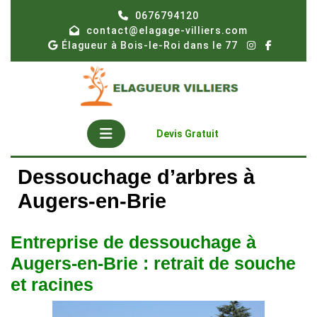
Skip
0676794120
to
contact@elagage-villiers.com
content
Élagueur à Bois-le-Roi dans le 77
Open
Get
Devis Gratuit
A
Button
Quote
Dessouchage d’arbres à
Augers-en-Brie
Entreprise de dessouchage à
Augers-en-Brie : retrait de souche
et racines