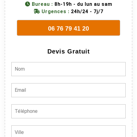
Bureau :
8h-19h - du lun au sam
juste une
Urgences :
24h/24 - 7j/7
évidence. Et
en plus ils
06 76 79 41 20
sont vraiment
sympathique.
Bref, nous
Devis Gratuit
recommando
ns à 100% !