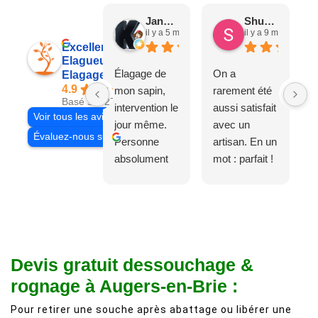
Jane D.
Shuang & Jean K.
il y a 5 mois
il y a 9 mois
Excellent
Elagueur 77
Élagage de
On a
Elagage Villiers
4.9
mon sapin,
rarement été
Basé sur 27 avis
intervention le
aussi satisfait
Voir tous les avis
jour même.
avec un
Évaluez-nous sur
Personne
artisan. En un
absolument
mot : parfait !
adorable, je
Il s'agissait
recommande
d'une taille
à 200%.
légère d'un
Vraiment des
noyer de plus
personnes
de 50 ans, qui
Devis gratuit dessouchage &
comme on en
débordait trop
fait plus!
chez les
rognage à Augers-en-Brie :
voisins et
Pour retirer une souche après abattage ou libérer une
plein de bois