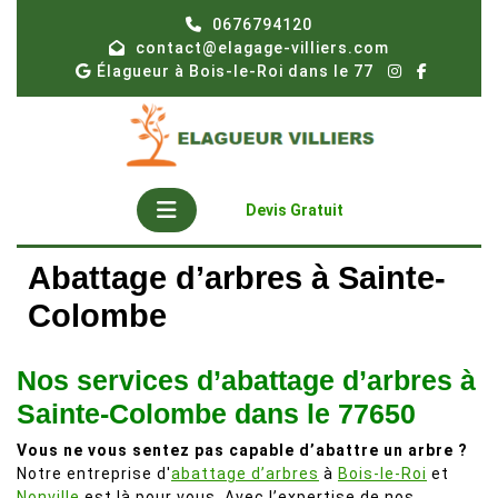
Skip
0676794120
to
contact@elagage-villiers.com
content
Élagueur à Bois-le-Roi dans le 77
Open
Get
Devis Gratuit
A
Button
Quote
Abattage d’arbres à Sainte-
Colombe
Nos services d’abattage d’arbres à
Sainte-Colombe dans le 77650
Vous ne vous sentez pas capable d’abattre un arbre ?
Notre entreprise d'
abattage d’arbres
à
Bois-le-Roi
et
Nonville
est là pour vous. Avec l’expertise de nos