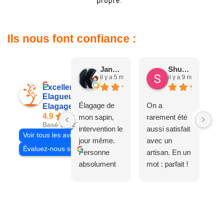
propre.
Ils nous font confiance :
Jane D.
Shuang & Jean K.
il y a 5 mois
il y a 9 mois
Excellent
Elagueur 77
Élagage de
On a
Elagage Villiers
4.9
mon sapin,
rarement été
Basé sur 27 avis
intervention le
aussi satisfait
Voir tous les avis
jour même.
avec un
Évaluez-nous sur
Personne
artisan. En un
absolument
mot : parfait !
adorable, je
Il s'agissait
recommande
d'une taille
à 200%.
légère d'un
Vraiment des
noyer de plus