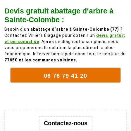
personnes
de 50 ans, qui
Devis gratuit abattage d’arbre à
comme on en
débordait trop
fait plus!
chez les
Sainte-Colombe :
voisins et
Besoin d’un
abattage d’arbre à Sainte-Colombe (77)
?
plein de bois
Contactez Villiers Élagage pour obtenir un
devis gratuit
mort. C'est
et personnalisé
. Après un diagnostic sur place, nous
délicat parce
vous proposerons la solution la plus sûre et la plus
que c'est un
économique. Intervention rapide dans tout le secteur du
arbre qui
77650 et les communes voisines
.
supporte mal
la taille. Ils ont
06 76 79 41 20
fait un travail
remarquable,
en identifiant
au passage
une branche
trop lourde et
donc
Contactez-nous
dangereuse.