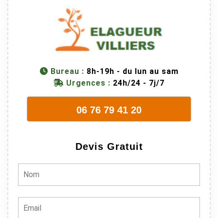
M Villiers et
son équipes
connaissent
très bien leur
métier, c'est
juste une
Bureau :
8h-19h - du lun au sam
évidence. Et
Urgences :
24h/24 - 7j/7
en plus ils
sont vraiment
06 76 79 41 20
sympathique.
Bref, nous
recommando
Devis Gratuit
ns à 100% !