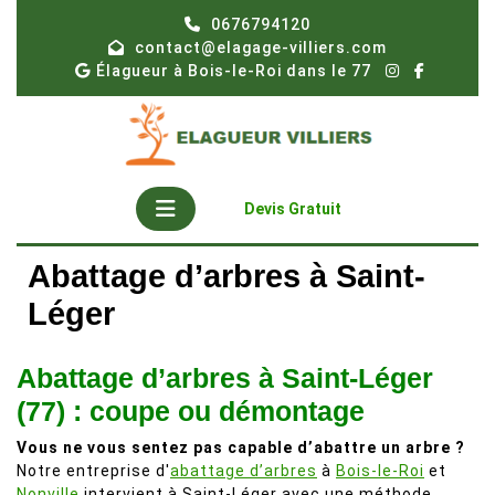
Skip
0676794120
to
contact@elagage-villiers.com
content
Élagueur à Bois-le-Roi dans le 77
Open
Get
Devis Gratuit
A
Button
Quote
Abattage d’arbres à Saint-
Léger
Abattage d’arbres à Saint-Léger
(77) : coupe ou démontage
Vous ne vous sentez pas capable d’abattre un arbre ?
Notre entreprise d'
abattage d’arbres
à
Bois-le-Roi
et
Nonville
intervient à Saint-Léger avec une méthode