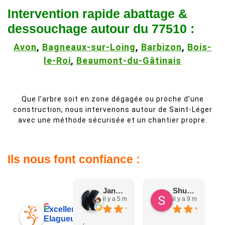
Intervention rapide abattage &
dessouchage autour du 77510 :
Avon
,
Bagneaux-sur-Loing
,
Barbizon
,
Bois-
le-Roi
,
Beaumont-du-Gâtinais
Que l’arbre soit en zone dégagée ou proche d’une
construction, nous intervenons autour de Saint-Léger
avec une méthode sécurisée et un chantier propre.
Ils nous font confiance :
Jane D.
Shuang & Jean K.
il y a 5 mois
il y a 9 mois
Excellent
Elagueur 77