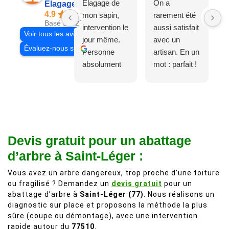
Élagage de
On a
Elagage Villiers
4.9
mon sapin,
rarement été
Basé sur 27 avis
intervention le
aussi satisfait
Voir tous les avis
jour même.
avec un
Évaluez-nous sur
Personne
artisan. En un
absolument
mot : parfait !
adorable, je
Il s'agissait
recommande
d'une taille
à 200%.
légère d'un
Vraiment des
noyer de plus
personnes
de 50 ans, qui
Devis gratuit pour un abattage
comme on en
débordait trop
fait plus!
chez les
d’arbre à Saint-Léger :
voisins et
Vous avez un arbre dangereux, trop proche d’une toiture
plein de bois
ou fragilisé ? Demandez un
devis gratuit
pour un
mort. C'est
abattage d’arbre à
Saint-Léger (77)
. Nous réalisons un
délicat parce
diagnostic sur place et proposons la méthode la plus
que c'est un
sûre (coupe ou démontage), avec une intervention
arbre qui
rapide autour du
77510
.