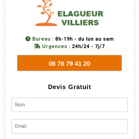
son équipes
connaissent
très bien leur
métier, c'est
juste une
Bureau :
8h-19h - du lun au sam
évidence. Et
Urgences :
24h/24 - 7j/7
en plus ils
sont vraiment
06 76 79 41 20
sympathique.
Bref, nous
recommando
Devis Gratuit
ns à 100% !