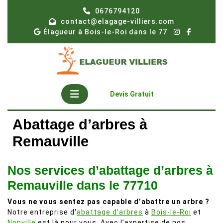
Skip
0676794120
to
contact@elagage-villiers.com
content
Élagueur à Bois-le-Roi dans le 77
Open
Get
Devis Gratuit
A
Button
Quote
Abattage d’arbres à
Remauville
Nos services d’abattage d’arbres à
Remauville dans le 77710
Vous ne vous sentez pas capable d’abattre un arbre ?
Notre entreprise d'
abattage d’arbres
à
Bois-le-Roi
et
Nonville
est là pour vous. Avec l’expertise de nos