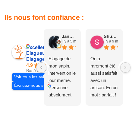
Ils nous font confiance :
Jane D.
Shuang & Jean K.
il y a 5 mois
il y a 9 mois
Excellent
Elagueur 77
Élagage de
On a
Elagage Villiers
4.9
mon sapin,
rarement été
Basé sur 27 avis
intervention le
aussi satisfait
Voir tous les avis
jour même.
avec un
Évaluez-nous sur
Personne
artisan. En un
absolument
mot : parfait !
adorable, je
Il s'agissait
recommande
d'une taille
à 200%.
légère d'un
Vraiment des
noyer de plus
personnes
de 50 ans, qui