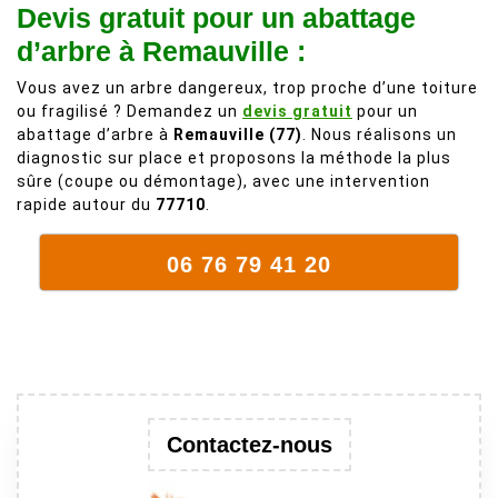
Devis gratuit pour un abattage
comme on en
débordait trop
fait plus!
chez les
d’arbre à Remauville :
voisins et
Vous avez un arbre dangereux, trop proche d’une toiture
plein de bois
ou fragilisé ? Demandez un
devis gratuit
pour un
mort. C'est
abattage d’arbre à
Remauville (77)
. Nous réalisons un
délicat parce
diagnostic sur place et proposons la méthode la plus
que c'est un
sûre (coupe ou démontage), avec une intervention
arbre qui
rapide autour du
77710
.
supporte mal
la taille. Ils ont
06 76 79 41 20
fait un travail
remarquable,
en identifiant
au passage
une branche
trop lourde et
donc
Contactez-nous
dangereuse.
M Villiers et