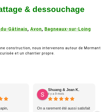
battage & dessouchage
du-Gâtinais
,
Avon
,
Bagneaux-sur-Loing
’une construction, nous intervenons autour de Mormant
urisée et un chantier propre.
Shuang & Jean K.
il y a 9 mois
apin,
On a rarement été aussi satisfait