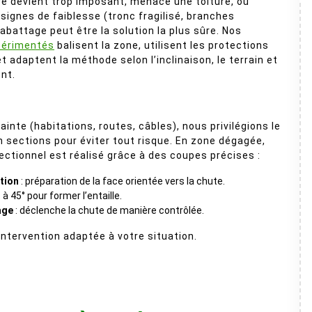
e devient trop imposant, menace une toiture, ou
signes de faiblesse (tronc fragilisé, branches
’abattage peut être la solution la plus sûre. Nos
périmentés
balisent la zone, utilisent les protections
t adaptent la méthode selon l’inclinaison, le terrain et
nt.
inte (habitations, routes, câbles), nous privilégions le
sections pour éviter tout risque. En zone dégagée,
rectionnel est réalisé grâce à des coupes précises :
tion
: préparation de la face orientée vers la chute.
: à 45° pour former l’entaille.
age
: déclenche la chute de manière contrôlée.
 intervention adaptée à votre situation.