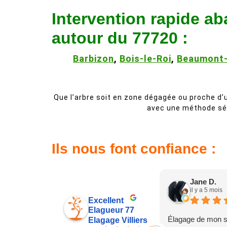
Intervention rapide a
autour du 77720 :
Barbizon
,
Bois-le-Roi
,
Beaumont-
Que l’arbre soit en zone dégagée ou proche d
avec une méthode séc
Ils nous font confiance :
Jane D.
il y a 5 mois
Excellent
Elagueur 77
Élagage de mon s
Elagage Villiers