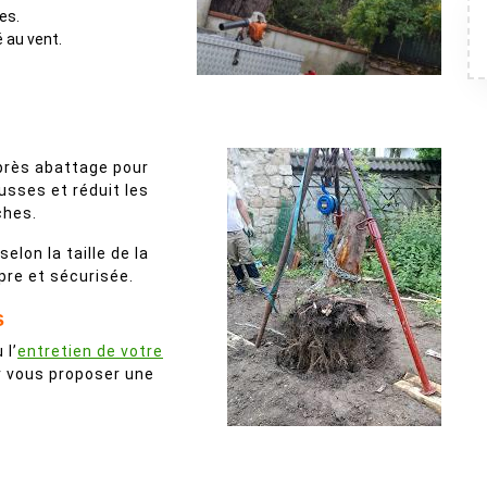
les.
é au vent.
rès abattage pour
ousses et réduit les
ches.
elon la taille de la
pre et sécurisée.
s
 l’
entretien de votre
ur vous proposer une