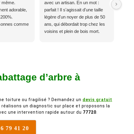
ur même.
avec un artisan. En un mot :
ent adorable,
parfait ! Il s'agissait d'une taille
 200%.
légère d'un noyer de plus de 50
rsonnes comme
ans, qui débordait trop chez les
voisins et plein de bois mort.
C'est délicat parce que c'est un
arbre qui supporte mal la taille. Ils
ont fait un travail remarquable, en
identifiant au passage une
branche trop lourde et donc
abattage d’arbre à
dangereuse. M Villiers et son
équipes connaissent très bien
leur métier, c'est juste une
évidence. Et en plus ils sont
ne toiture ou fragilisé ? Demandez un
devis gratuit
vraiment sympathique. Bref,
s réalisons un diagnostic sur place et proposons la
nous recommandons à 100% !
vec une intervention rapide autour du
77720
.
76 79 41 20