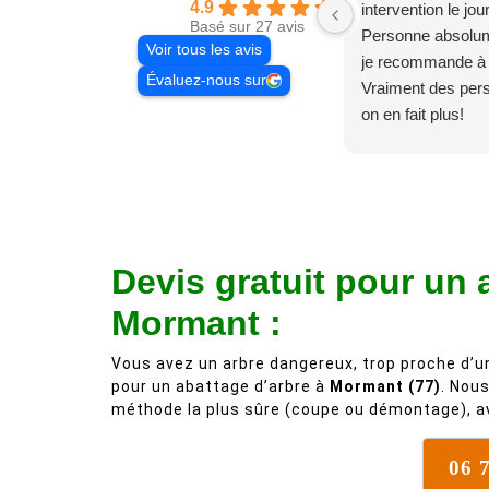
4.9
intervention le jo
Basé sur 27 avis
Personne absolum
Voir tous les avis
je recommande à
Évaluez-nous sur
Vraiment des pe
on en fait plus!
Devis gratuit pour un 
Mormant :
Vous avez un arbre dangereux, trop proche d’u
pour un abattage d’arbre à
Mormant (77)
. Nou
méthode la plus sûre (coupe ou démontage), a
06 