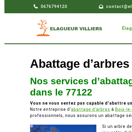
Skip
0676794120
contact@el
to
content
Éla
Abattage d’arbres
Nos services d’abatta
dans le 77122
Vous ne vous sentez pas capable d’abattre un
Notre entreprise d'
abattage d’arbres
à
Bois-le
professionnels, nous assurons un abattage séc
Si un arbre d