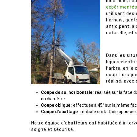
incurable, l’
expérimenté
utilisant des
harnais, gant
anticipent la 
naturelle, et
Dans les situ
lignes électr
l’arbre, en le
coup. Lorsque
réalisé, avec
Coupe de sol horizontale
: réalisée sur la face 
du diamètre.
Coupe oblique
: effectuée à 45° sur la même face
Coupe d’abattage
: réalisée sur la face opposée, 
Notre équipe d’abatteurs est habituée à interv
soigné et sécurisé.