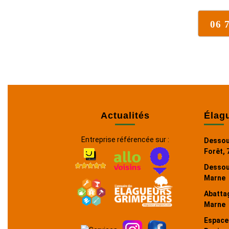
06 
Actualités
Élag
Entreprise référencée sur :
Dessou
Forêt, 
Dessou
Marne
Abattag
Marne
Espaces