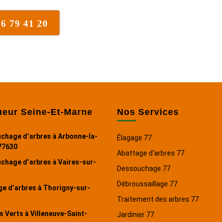
nous recommandons à 100% !
76 79 41 20
ueur Seine-Et-Marne
Nos Services
chage d’arbres à Arbonne-la-
Élagage 77
77630
Abattage d’arbres 77
chage d’arbres à Vaires-sur-
Dessouchage 77
Débroussaillage 77
e d’arbres à Thorigny-sur-
Traitement des arbres 77
 Verts à Villeneuve-Saint-
Jardinier 77