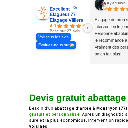
il y a 5 mois
Excellent
Elagueur 77
Élagage de mon s
Elagage Villiers
4.9
intervention le jo
Basé sur 27 avis
Personne absolum
Voir tous les avis
je recommande à
Évaluez-nous sur
Vraiment des pe
on en fait plus!
Devis gratuit abattage
Besoin d’un
abattage d’arbre à Monthyon (77)
gratuit et personnalisé
. Après un diagnostic s
sûre et la plus économique. Intervention rapid
voisines
.