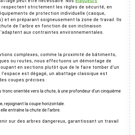
abattage peut être nécessaire. Nos
élagueurs
s
respectent strictement les règles de sécurité, en
 équipements de protection individuelle (casque,
s) et en préparant soigneusement la zone de travail. Ils
chute de l’arbre en fonction de son inclinaison
 s'adaptent aux contraintes environnementales.
ations complexes, comme la proximité de bâtiments,
iques ou routes, nous effectuons un démontage de
 coupant en sections plutôt que de le faire tomber d'un
 l’espace est dégagé, un abattage classique est
 des coupes précises :
du tronc orientée vers la chute, à une profondeur d'un cinquième
, rejoignant la coupe horizontale.
elle entraîne la chute de l’arbre.
enir sur des arbres dangereux, garantissant un travail