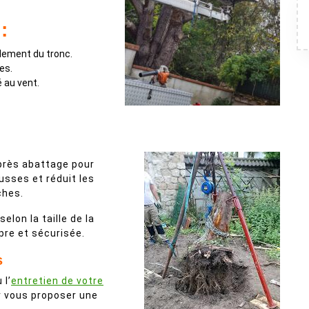
:
lement du tronc.
les.
é au vent.
rès abattage pour
ousses et réduit les
ches.
elon la taille de la
pre et sécurisée.
s
 l’
entretien de votre
ur vous proposer une