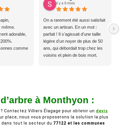
il y a 9 mois
apin,
On a rarement été aussi satisfait
ur même.
avec un artisan. En un mot :
ent adorable,
parfait ! Il s'agissait d'une taille
 200%.
légère d'un noyer de plus de 50
rsonnes comme
ans, qui débordait trop chez les
voisins et plein de bois mort.
C'est délicat parce que c'est un
arbre qui supporte mal la taille. Ils
ont fait un travail remarquable, en
identifiant au passage une
branche trop lourde et donc
 d’arbre à Monthyon :
dangereuse. M Villiers et son
équipes connaissent très bien
? Contactez Villiers Élagage pour obtenir un
devis
leur métier, c'est juste une
ur place, nous vous proposerons la solution la plus
évidence. Et en plus ils sont
e dans tout le secteur du
77122 et les communes
vraiment sympathique. Bref,