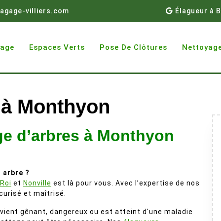
agage-villiers.com
Élagueur à B
gage
Espaces Verts
Pose De Clôtures
Nettoyage
 à Monthyon
ge d’arbres à Monthyon
 arbre ?
-Roi
et
Nonville
est là pour vous. Avec l’expertise de nos
urisé et maîtrisé.
evient gênant, dangereux ou est atteint d'une maladie