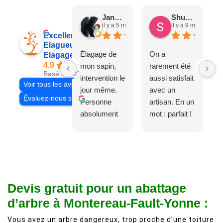
Jane D.
Shuang & Jean K.
il y a 5 mois
il y a 9 mois
Excellent
Elagueur 77
Élagage de
On a
Elagage Villiers
4.9
mon sapin,
rarement été
Basé sur 27 avis
intervention le
aussi satisfait
Voir tous les avis
jour même.
avec un
Évaluez-nous sur
Personne
artisan. En un
absolument
mot : parfait !
adorable, je
Il s'agissait
recommande
d'une taille
à 200%.
légère d'un
Vraiment des
noyer de plus
personnes
de 50 ans, qui
Devis gratuit pour un abattage
comme on en
débordait trop
fait plus!
chez les
d’arbre à Montereau-Fault-Yonne :
voisins et
Vous avez un arbre dangereux, trop proche d’une toiture
plein de bois