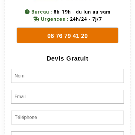
métier, c'est
juste une
Bureau :
8h-19h - du lun au sam
évidence. Et
Urgences :
24h/24 - 7j/7
en plus ils
sont vraiment
06 76 79 41 20
sympathique.
Bref, nous
recommando
Devis Gratuit
ns à 100% !