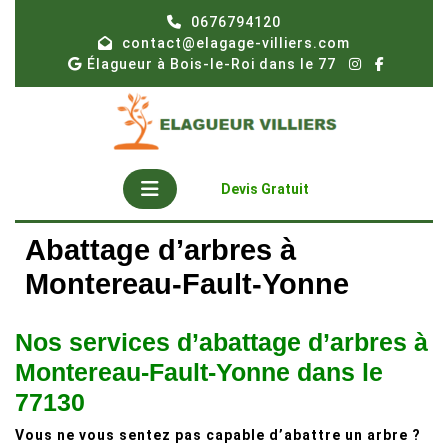
Skip
0676794120
to
contact@elagage-villiers.com
content
Élagueur à Bois-le-Roi dans le 77
Open
Get
Devis Gratuit
A
Button
Quote
Abattage d’arbres à
Montereau-Fault-Yonne
Nos services d’abattage d’arbres à
Montereau-Fault-Yonne dans le
77130
Vous ne vous sentez pas capable d’abattre un arbre ?