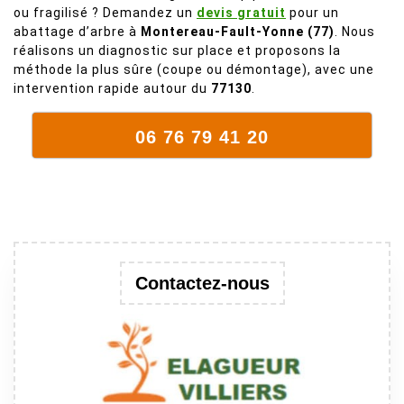
ou fragilisé ? Demandez un
devis gratuit
pour un
mort. C'est
abattage d’arbre à
Montereau-Fault-Yonne (77)
. Nous
délicat parce
réalisons un diagnostic sur place et proposons la
que c'est un
méthode la plus sûre (coupe ou démontage), avec une
arbre qui
intervention rapide autour du
77130
.
supporte mal
la taille. Ils ont
06 76 79 41 20
fait un travail
remarquable,
en identifiant
au passage
une branche
trop lourde et
donc
Contactez-nous
dangereuse.
M Villiers et
son équipes
connaissent
très bien leur