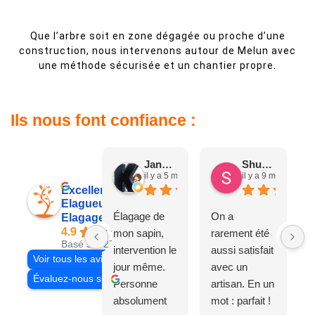
Que l’arbre soit en zone dégagée ou proche d’une
construction, nous intervenons autour de Melun avec
une méthode sécurisée et un chantier propre.
Ils nous font confiance :
Jane D.
Shuang & Jean K.
il y a 5 mois
il y a 9 mois
Excellent
Elagueur 77
Élagage de
On a
Elagage Villiers
4.9
mon sapin,
rarement été
Basé sur 27 avis
intervention le
aussi satisfait
Voir tous les avis
jour même.
avec un
Évaluez-nous sur
Personne
artisan. En un
absolument
mot : parfait !