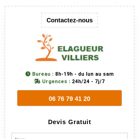
une branche
trop lourde et
donc
Contactez-nous
dangereuse.
M Villiers et
son équipes
connaissent
très bien leur
métier, c'est
juste une
Bureau :
8h-19h - du lun au sam
évidence. Et
Urgences :
24h/24 - 7j/7
en plus ils
sont vraiment
06 76 79 41 20
sympathique.
Bref, nous
recommando
Devis Gratuit
ns à 100% !