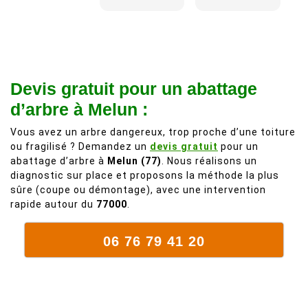
adorable, je
Il s'agissait
recommande
d'une taille
à 200%.
légère d'un
Vraiment des
noyer de plus
personnes
de 50 ans, qui
Devis gratuit pour un abattage
comme on en
débordait trop
fait plus!
chez les
d’arbre à Melun :
voisins et
Vous avez un arbre dangereux, trop proche d’une toiture
plein de bois
ou fragilisé ? Demandez un
devis gratuit
pour un
mort. C'est
abattage d’arbre à
Melun (77)
. Nous réalisons un
délicat parce
diagnostic sur place et proposons la méthode la plus
que c'est un
sûre (coupe ou démontage), avec une intervention
arbre qui
rapide autour du
77000
.
supporte mal
la taille. Ils ont
06 76 79 41 20
fait un travail
remarquable,
en identifiant
au passage