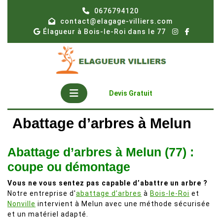
Skip
0676794120
to
contact@elagage-villiers.com
content
Élagueur à Bois-le-Roi dans le 77
Open
Get
Devis Gratuit
A
Button
Quote
Abattage d’arbres à Melun
Abattage d’arbres à Melun (77) :
coupe ou démontage
Vous ne vous sentez pas capable d’abattre un arbre ?
Notre entreprise d'
abattage d’arbres
à
Bois-le-Roi
et
Nonville
intervient à Melun avec une méthode sécurisée
et un matériel adapté.