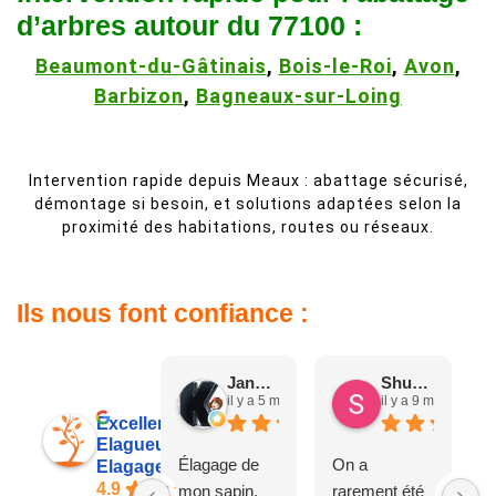
d’arbres autour du 77100 :
Beaumont-du-Gâtinais
,
Bois-le-Roi
,
Avon
,
Barbizon
,
Bagneaux-sur-Loing
Intervention rapide depuis Meaux : abattage sécurisé,
démontage si besoin, et solutions adaptées selon la
proximité des habitations, routes ou réseaux.
Ils nous font confiance :
Jane D.
Shuang & Jean K.
il y a 5 mois
il y a 9 mois
Excellent
Elagueur 77
Élagage de
On a
Elagage Villiers
4.9
mon sapin,
rarement été