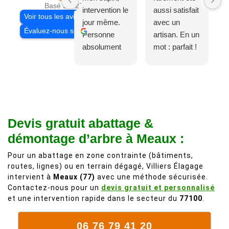
Basé sur 27 avis
intervention le
aussi satisfait
Voir tous les avis
jour même.
avec un
Évaluez-nous sur
Personne
artisan. En un
absolument
mot : parfait !
adorable, je
Il s'agissait
recommande
d'une taille
à 200%.
légère d'un
Vraiment des
noyer de plus
personnes
de 50 ans, qui
Devis gratuit abattage &
comme on en
débordait trop
fait plus!
chez les
démontage d’arbre à Meaux :
voisins et
Pour un abattage en zone contrainte (bâtiments,
plein de bois
routes, lignes) ou en terrain dégagé, Villiers Élagage
mort. C'est
intervient à
Meaux (77)
avec une méthode sécurisée.
délicat parce
Contactez-nous pour un
devis gratuit et personnalisé
que c'est un
et une intervention rapide dans le secteur du
77100
.
arbre qui
supporte mal
06 76 79 41 20