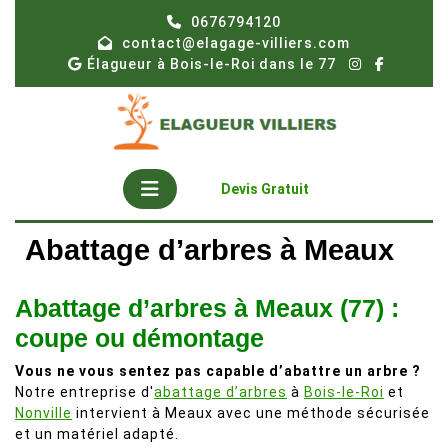
Skip
0676794120
to
contact@elagage-villiers.com
content
Élagueur à Bois-le-Roi dans le 77
Open
Get
Devis Gratuit
A
Button
Quote
Abattage d’arbres à Meaux
Abattage d’arbres à Meaux (77) :
coupe ou démontage
Vous ne vous sentez pas capable d’abattre un arbre ?
Notre entreprise d'
abattage d’arbres
à
Bois-le-Roi
et
Nonville
intervient à Meaux avec une méthode sécurisée
et un matériel adapté.