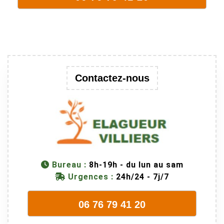
la taille. Ils ont
fait un travail
remarquable,
en identifiant
au passage
une branche
trop lourde et
Contactez-nous
donc
dangereuse.
M Villiers et
son équipes
connaissent
très bien leur
métier, c'est
Bureau :
8h-19h - du lun au sam
juste une
Urgences :
24h/24 - 7j/7
évidence. Et
en plus ils
06 76 79 41 20
sont vraiment
sympathique.