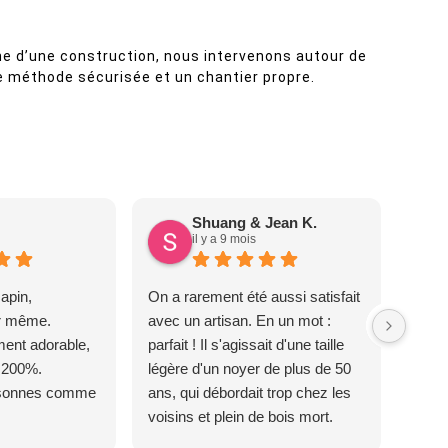
he d’une construction, nous intervenons autour de
 méthode sécurisée et un chantier propre.
Shuang & Jean K.
il y a 9 mois
apin,
On a rarement été aussi satisfait
ur même.
avec un artisan. En un mot :
ent adorable,
parfait ! Il s'agissait d'une taille
 200%.
légère d'un noyer de plus de 50
rsonnes comme
ans, qui débordait trop chez les
voisins et plein de bois mort.
C'est délicat parce que c'est un