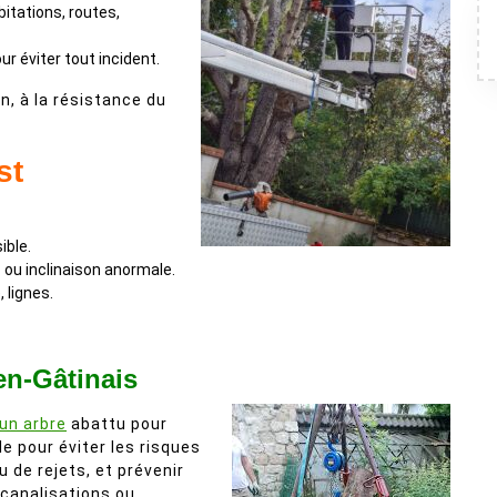
itations, routes,
r éviter tout incident.
on, à la résistance du
st
ible.
 ou inclinaison anormale.
, lignes.
en-Gâtinais
’un arbre
abattu pour
le pour éviter les risques
 de rejets, et prévenir
canalisations ou