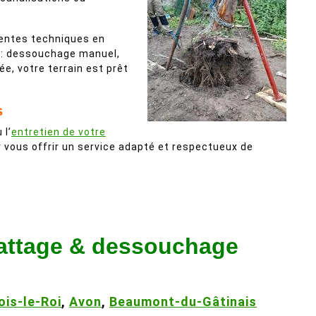
rentes techniques en
te : dessouchage manuel,
e, votre terrain est prêt
s
 l’
entretien de votre
r vous offrir un service adapté et respectueux de
battage & dessouchage
ois-le-Roi
,
Avon
,
Beaumont-du-Gâtinais