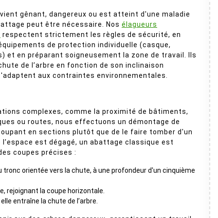
evient gênant, dangereux ou est atteint d'une maladie
abattage peut être nécessaire. Nos
élagueurs
s
respectent strictement les règles de sécurité, en
 équipements de protection individuelle (casque,
s) et en préparant soigneusement la zone de travail. Ils
chute de l’arbre en fonction de son inclinaison
 s'adaptent aux contraintes environnementales.
ations complexes, comme la proximité de bâtiments,
iques ou routes, nous effectuons un démontage de
 coupant en sections plutôt que de le faire tomber d'un
 l’espace est dégagé, un abattage classique est
 des coupes précises :
du tronc orientée vers la chute, à une profondeur d'un cinquième
, rejoignant la coupe horizontale.
elle entraîne la chute de l’arbre.