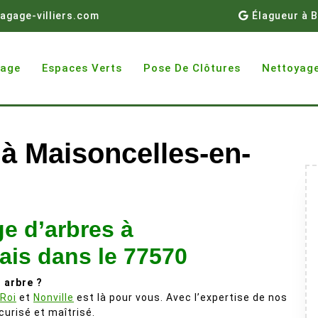
agage-villiers.com
Élagueur à B
gage
Espaces Verts
Pose De Clôtures
Nettoyage
 à Maisoncelles-en-
e d’arbres à
ais dans le 77570
 arbre ?
-Roi
et
Nonville
est là pour vous. Avec l’expertise de nos
urisé et maîtrisé.