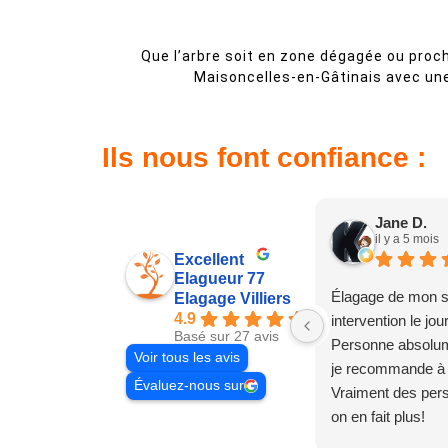
Que l’arbre soit en zone dégagée ou proc
Maisoncelles-en-Gâtinais avec une
Ils nous font confiance :
Jane D.
il y a 5 mois
Excellent
Elagueur 77
Élagage de mon s
Elagage Villiers
4.9
intervention le jo
Basé sur 27 avis
Personne absolum
Voir tous les avis
je recommande à
Évaluez-nous sur
Vraiment des pe
on en fait plus!