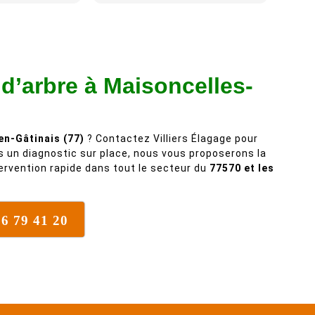
arbre qui supporte mal la taille. Ils
ont fait un travail remarquable, en
identifiant au passage une
branche trop lourde et donc
 d’arbre à Maisoncelles-
dangereuse. M Villiers et son
équipes connaissent très bien
leur métier, c'est juste une
évidence. Et en plus ils sont
en-Gâtinais (77)
? Contactez Villiers Élagage pour
vraiment sympathique. Bref,
s un diagnostic sur place, nous vous proposerons la
nous recommandons à 100% !
tervention rapide dans tout le secteur du
77570 et les
76 79 41 20