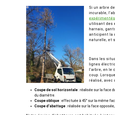
Si un arbre d
incurable, l’
expérimenté
utilisant des
harnais, gant
anticipent la 
naturelle, et
Dans les situ
lignes électr
l’arbre, en le
coup. Lorsque
réalisé, avec
Coupe de sol horizontale
: réalisée sur la face 
du diamètre.
Coupe oblique
: effectuée à 45° sur la même face
Coupe d’abattage
: réalisée sur la face opposée, 