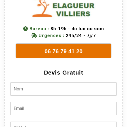
connaissent
très bien leur
métier, c'est
juste une
Bureau :
8h-19h - du lun au sam
évidence. Et
Urgences :
24h/24 - 7j/7
en plus ils
sont vraiment
06 76 79 41 20
sympathique.
Bref, nous
recommando
Devis Gratuit
ns à 100% !