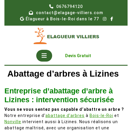
Skip
0676794120
to
contact@elagage-villiers.com
content
Élagueur à Bois-le-Roi dans le 77
Open
Get
Devis Gratuit
A
Button
Quote
Abattage d’arbres à Lizines
Entreprise d’abattage d’arbre à
Lizines : intervention sécurisée
Vous ne vous sentez pas capable d’abattre un arbre ?
Notre entreprise d'
abattage d’arbres
à
Bois-le-Roi
et
Nonville
intervient aussi à Lizines. Nous réalisons un
abattage maîtrisé, avec une organisation et une