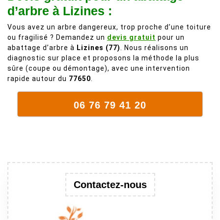
fait plus!
chez les
d’arbre à Lizines :
voisins et
Vous avez un arbre dangereux, trop proche d’une toiture
plein de bois
ou fragilisé ? Demandez un
devis gratuit
pour un
mort. C'est
abattage d’arbre à
Lizines (77)
. Nous réalisons un
délicat parce
diagnostic sur place et proposons la méthode la plus
que c'est un
sûre (coupe ou démontage), avec une intervention
arbre qui
rapide autour du
77650
.
supporte mal
la taille. Ils ont
06 76 79 41 20
fait un travail
remarquable,
en identifiant
au passage
une branche
trop lourde et
donc
Contactez-nous
dangereuse.
M Villiers et
son équipes