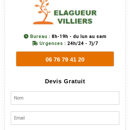
son équipes
connaissent
très bien leur
métier, c'est
juste une
Bureau :
8h-19h - du lun au sam
évidence. Et
Urgences :
24h/24 - 7j/7
en plus ils
sont vraiment
06 76 79 41 20
sympathique.
Bref, nous
recommando
Devis Gratuit
ns à 100% !