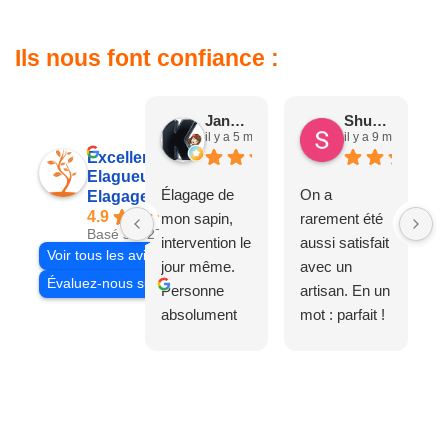
Ils nous font confiance :
Jane D.
Shuang & Jean K.
il y a 5 mois
il y a 9 mois
Excellent
Elagueur 77
Élagage de
On a
Elagage Villiers
4.9
mon sapin,
rarement été
Basé sur 27 avis
intervention le
aussi satisfait
Voir tous les avis
jour même.
avec un
Évaluez-nous sur
Personne
artisan. En un
absolument
mot : parfait !
adorable, je
Il s'agissait
recommande
d'une taille
à 200%.
légère d'un
Vraiment des
noyer de plus
personnes
de 50 ans, qui