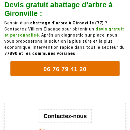
Devis gratuit abattage d’arbre à
comme on en
débordait trop
fait plus!
chez les
Gironville :
voisins et
Besoin d’un
abattage d’arbre à Gironville (77)
?
plein de bois
Contactez Villiers Élagage pour obtenir un
devis gratuit
mort. C'est
et personnalisé
. Après un diagnostic sur place, nous
délicat parce
vous proposerons la solution la plus sûre et la plus
que c'est un
économique. Intervention rapide dans tout le secteur du
arbre qui
77890 et les communes voisines
.
supporte mal
la taille. Ils ont
06 76 79 41 20
fait un travail
remarquable,
en identifiant
au passage
une branche
trop lourde et
donc
Contactez-nous
dangereuse.
M Villiers et