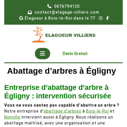
Skip
0676794120
to
contact@elagage-villiers.com
content
Élagueur à Bois-le-Roi dans le 77
Open
Get
Devis Gratuit
A
Button
Quote
Abattage d’arbres à Égligny
Entreprise d’abattage d’arbre à
Égligny : intervention sécurisée
Vous ne vous sentez pas capable d’abattre un arbre ?
Notre entreprise d'
abattage d’arbres
à
Bois-le-Roi
et
Nonville
intervient aussi à Égligny. Nous réalisons un
abattage maîtrisé, avec une organisation et une