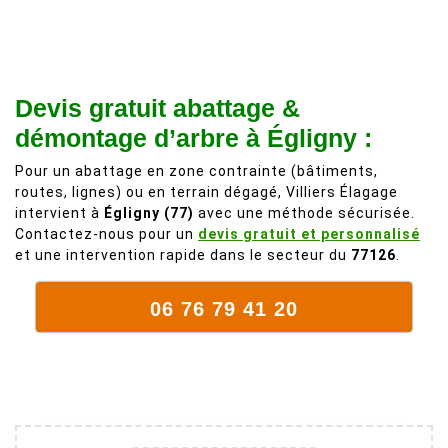
recommande
d'une taille
à 200%.
légère d'un
Vraiment des
noyer de plus
personnes
de 50 ans, qui
Devis gratuit abattage &
comme on en
débordait trop
fait plus!
chez les
démontage d’arbre à Égligny :
voisins et
Pour un abattage en zone contrainte (bâtiments,
plein de bois
routes, lignes) ou en terrain dégagé, Villiers Élagage
mort. C'est
intervient à
Égligny (77)
avec une méthode sécurisée.
délicat parce
Contactez-nous pour un
devis gratuit et personnalisé
que c'est un
et une intervention rapide dans le secteur du
77126
.
arbre qui
supporte mal
06 76 79 41 20
la taille. Ils ont
fait un travail
remarquable,
en identifiant
au passage
une branche