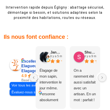
Intervention rapide depuis Égligny : abattage sécurisé,
démontage si besoin, et solutions adaptées selon la
proximité des habitations, routes ou réseaux.
Ils nous font confiance :
Jane D.
Shuang & Jean K.
il y a 5 mois
il y a 9 mois
Excellent
Elagueur 77
Élagage de
On a
Elagage Villiers
4.9
mon sapin,
rarement été
Basé sur 27 avis
intervention le
aussi satisfait
Voir tous les avis
jour même.
avec un
Évaluez-nous sur
Personne
artisan. En un
absolument
mot : parfait !
adorable, je
Il s'agissait