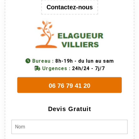
trop lourde et
Contactez-nous
donc
dangereuse.
M Villiers et
son équipes
connaissent
très bien leur
métier, c'est
Bureau :
8h-19h - du lun au sam
juste une
Urgences :
24h/24 - 7j/7
évidence. Et
en plus ils
06 76 79 41 20
sont vraiment
sympathique.
Bref, nous
Devis Gratuit
recommando
ns à 100% !