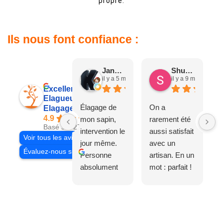
propre.
Ils nous font confiance :
Jane D.
Shuang & Jean K.
il y a 5 mois
il y a 9 mois
Excellent
Elagueur 77
Élagage de
On a
Elagage Villiers
4.9
mon sapin,
rarement été
Basé sur 27 avis
intervention le
aussi satisfait
Voir tous les avis
jour même.
avec un
Évaluez-nous sur
Personne
artisan. En un
absolument
mot : parfait !
adorable, je
Il s'agissait
recommande
d'une taille
à 200%.
légère d'un
Vraiment des
noyer de plus