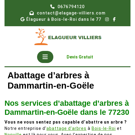
Skip
0676794120
to
contact@elagage-villiers.com
content
Élagueur à Bois-le-Roi dans le 77
Open
Get
Devis Gratuit
A
Button
Quote
Abattage d’arbres à
Dammartin-en-Goële
Nos services d’abattage d’arbres à
Dammartin-en-Goële dans le 77230
Vous ne vous sentez pas capable d’abattre un arbre ?
Notre entreprise d'
abattage d’arbres
à
Bois-le-Roi
et
Nonville
est là pour vous. Avec l’expertise de nos