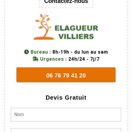
Contactez-nous
M Villiers et
son équipes
connaissent
très bien leur
métier, c'est
juste une
évidence. Et
Bureau :
8h-19h - du lun au sam
en plus ils
Urgences :
24h/24 - 7j/7
sont vraiment
sympathique.
06 76 79 41 20
Bref, nous
recommando
ns à 100% !
Devis Gratuit