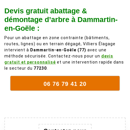
personnes
de 50 ans, qui
Devis gratuit abattage &
comme on en
débordait trop
fait plus!
chez les
démontage d’arbre à Dammartin-
voisins et
en-Goële :
plein de bois
mort. C'est
Pour un abattage en zone contrainte (bâtiments,
routes, lignes) ou en terrain dégagé, Villiers Élagage
délicat parce
intervient à
Dammartin-en-Goële (77)
avec une
que c'est un
méthode sécurisée. Contactez-nous pour un
devis
arbre qui
gratuit et personnalisé
et une intervention rapide dans
supporte mal
le secteur du
77230
.
la taille. Ils ont
fait un travail
06 76 79 41 20
remarquable,
en identifiant
au passage
une branche
trop lourde et
donc
dangereuse.