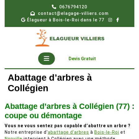
Skip
0676794120
to
contact@elagage-villiers.com
content
Élagueur à Bois-le-Roi dans le 77
Open
Get
Devis Gratuit
A
Button
Quote
Abattage d’arbres à
Collégien
Abattage d’arbres à Collégien (77) :
coupe ou démontage
Vous ne vous sentez pas capable d’abattre un arbre ?
Notre entreprise d'
abattage d’arbres
à
Bois-le-Roi
et
Nonville
intervient à Collégien avec une méthode