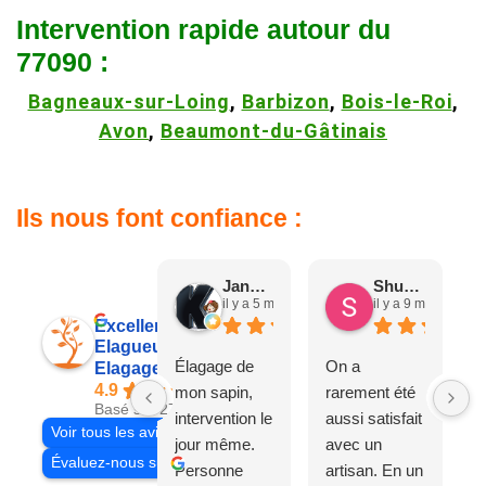
Intervention rapide autour du
77090 :
Bagneaux-sur-Loing
,
Barbizon
,
Bois-le-Roi
,
Avon
,
Beaumont-du-Gâtinais
Ils nous font confiance :
Jane D.
Shuang & Jean K.
il y a 5 mois
il y a 9 mois
Excellent
Elagueur 77
Élagage de
On a
Elagage Villiers
4.9
mon sapin,
rarement été
Basé sur 27 avis
intervention le
aussi satisfait
Voir tous les avis
jour même.
avec un
Évaluez-nous sur
Personne
artisan. En un