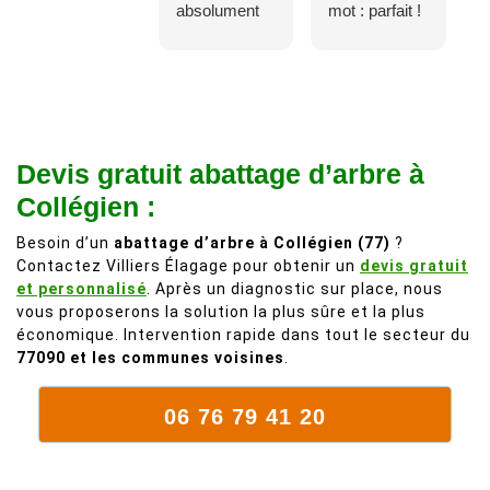
absolument
mot : parfait !
adorable, je
Il s'agissait
recommande
d'une taille
à 200%.
légère d'un
Vraiment des
noyer de plus
personnes
de 50 ans, qui
Devis gratuit abattage d’arbre à
comme on en
débordait trop
fait plus!
chez les
Collégien :
voisins et
Besoin d’un
abattage d’arbre à Collégien (77)
?
plein de bois
Contactez Villiers Élagage pour obtenir un
devis gratuit
mort. C'est
et personnalisé
. Après un diagnostic sur place, nous
délicat parce
vous proposerons la solution la plus sûre et la plus
que c'est un
économique. Intervention rapide dans tout le secteur du
arbre qui
77090 et les communes voisines
.
supporte mal
la taille. Ils ont
06 76 79 41 20
fait un travail
remarquable,
en identifiant